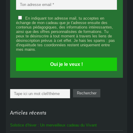
En indiquant ton adresse mail, tu acceptes en
échange de mon cadeau que je t'adresse ensuite des
contenus pédagogiques, des informations intéressantes,
ainsi que des offres personnalisées de formations. Tu
peux te désinscrire à tout moment à travers les liens de
désinscription prévus à cet effet. Je hais les spams : pas
d'inquiétude tes coordonnées restent uniquement entre
mes mains.
Oui je le veux !
Rechercher
Rechercher
Articles récents
Solstice d’hiver : Un merveilleux cadeau du Vivant