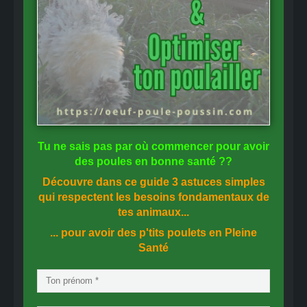
Tu ne sais pas
par où commencer
pour avoir
des
poules en bonne santé
??
Découvre dans ce guide
3 astuces simples
qui respectent les besoins fondamentaux de
tes animaux...
... pour avoir des p'tits poulets en
Pleine
Santé