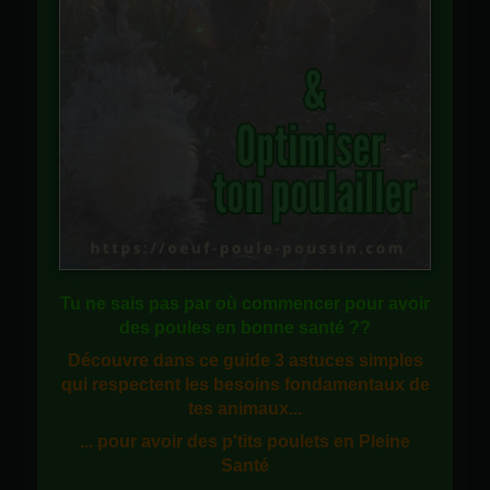
Tu ne sais pas
par où commencer
pour avoir
des
poules en bonne santé
??
Découvre dans ce guide
3 astuces simples
qui respectent les besoins fondamentaux de
tes animaux...
... pour avoir des p'tits poulets en
Pleine
Santé