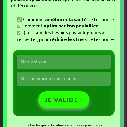
Facebook
et découvre :
Comment
améliorer la santé
de tes poules
J’aime ça :
Comment
optimiser ton poulailler
Quels sont les besoins physiologiques à
respecter, pour
réduire le stress
de tes poules
Ces articles devraient vous intéresser :
Les pékins choco de
Parquet 2020 : Les
Ravioli
« Choco Pek »
JE VALIDE !
Je hais les spams : ton adresse email ne sera jamais cédée