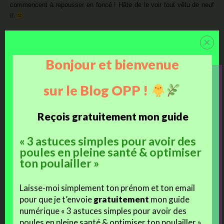
commencent à repousser en foncé ! Hâte de le voir tout vêtu de neuf
!!
Bonjour et bienvenue
sur le Blog OPP !
Reçois gratuitement mon guide
« 3 astuces simples pour avoir des
poules en pleine santé & optimiser
ton poulailler »
Jeff et ses poussins d’un jour : Milka, Milky Way et Michoko
Laisse-moi simplement ton prénom et ton email
pour que je t’envoie
gratuitement
mon guide
numérique « 3 astuces simples pour avoir des
j'aime
poules en pleine santé & optimiser ton poulailler »,