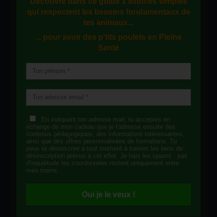
Découvre dans ce guide
3 astuces simples
qui respectent les besoins fondamentaux de
tes animaux...
... pour avoir des p'tits poulets en
Pleine
Santé
En indiquant ton adresse mail, tu acceptes en
échange de mon cadeau que je t'adresse ensuite des
contenus pédagogiques, des informations intéressantes,
ainsi que des offres personnalisées de formations. Tu
peux te désinscrire à tout moment à travers les liens de
désinscription prévus à cet effet. Je hais les spams : pas
d'inquiétude tes coordonnées restent uniquement entre
mes mains.
Oui je le veux !