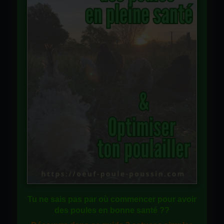
Tu ne sais pas
par où commencer
pour avoir
des
poules en bonne santé
??