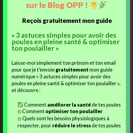
sur le Blog OPP !
courrier, les courses alimentaires, etc.
Ressources :
Reçois gratuitement mon guide
Surfanios
: c’est un désinfectant que j’utilise depuis de nombreuses
« 3 astuces simples pour avoir des
années : poulaillers, mangeoires, abreuvoirs, caisses de transport,
poules en pleine santé & optimiser
camion chevaux, etc.. En temps normal je m’approvisionne chez
ton poulailler »
Robbé Médical
, mais je crois qu’actuellement les stocks sont tous
réquisitionnés…
Laisse-moi simplement ton prénom et ton email
pour que je t’envoie
gratuitement
mon guide
Eau de Javel
: Plus courant et encore facile de s’en procurer si vous
numérique « 3 astuces simples pour avoir des
n’en n’avez pas déjà chez vous. Suivre les recommandations de
poules en pleine santé & optimiser ton poulailler »,
dilution propre à chaque forme de présentation (pastille, liquide, gel,
et découvre :
concentré en berlingot, etc). Et laisser agir.
Comment
améliorer la santé
de tes poules
Je vous conseille vivement de lire/visionner les informations
Comment
optimiser ton poulailler
apportées dans les liens suivants :
Quels sont les besoins physiologiques à
respecter, pour
réduire le stress
de tes poules
La pandémie du covid-19 vulgarisée
par
Léo Grasset