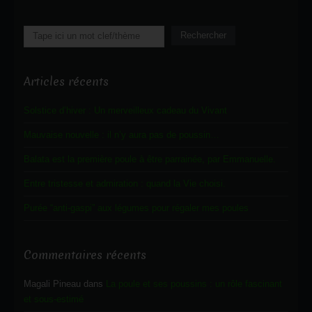
Rechercher
Rechercher
Articles récents
Solstice d’hiver : Un merveilleux cadeau du Vivant
Mauvaise nouvelle : il n’y aura pas de poussin…
Balata est la première poule à être parrainée, par Emmanuelle.
Entre tristesse et admiration : quand la Vie choisi.
Purée “anti-gaspi” aux légumes pour régaler mes poules
Commentaires récents
Magali Pineau
dans
La poule et ses poussins : un rôle fascinant
et sous-estimé