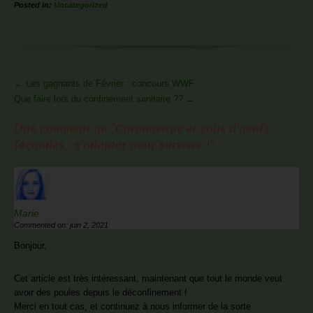
Posted in:
Uncategorized
More
←
Les gagnants de Février : concours WWF
Articles
Que faire lors du confinement sanitaire ??
→
One comment on “
Coronavirus et colis d’oeufs
fécondés : s’adapter pour survivre !
”
Marie
Commented on: juin 2, 2021
Bonjour,
Cet article est très intéressant, maintenant que tout le monde veut
avoir des poules depuis le déconfinement !
Merci en tout cas, et continuez à nous informer de la sorte