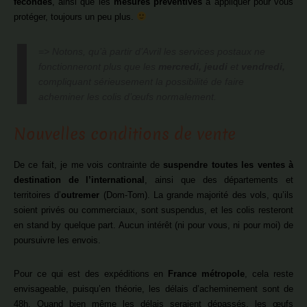
fécondés
, ainsi que les
mesures préventives
à appliquer pour vous
protéger, toujours un peu plus.
=> Notons, qu’à partir d’Avril les services postaux ne
fonctionneront plus que les
mercredi, jeudi
et
vendredi,
compliquant sérieusement la possibilité de faire
acheminer les colis d’œufs normalement.
Nouvelles conditions de vente
De ce fait, je me vois contrainte de
suspendre toutes les ventes à
destination de l’international
, ainsi que des départements et
territoires d’
outremer
(Dom-Tom). La grande majorité des vols, qu’ils
soient privés ou commerciaux, sont suspendus, et les colis resteront
en stand by quelque part. Aucun intérêt (ni pour vous, ni pour moi) de
poursuivre les envois.
Pour ce qui est des expéditions en
France métropole
, cela reste
envisageable, puisqu’en théorie, les délais d’acheminement sont de
48h. Quand bien même les délais seraient dépassés, les œufs