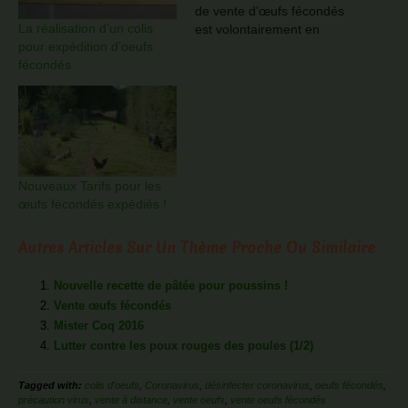
de vente d’œufs fécondés
La réalisation d’un colis
est volontairement en
pour expédition d’oeufs
stand by. Effectivement
fécondés
pour cause de modification
des tarifs (refonte totale),
j'ai besoin encore d'un peu
de temps pour finaliser
l'ensemble des mises à
jour nécessaires sur le
logiciel. Je vous…
Nouveaux Tarifs pour les
œufs fécondés expédiés !
Autres Articles Sur Un Thème Proche Ou Similaire
Nouvelle recette de pâtée pour poussins !
Vente œufs fécondés
Mister Coq 2016
Lutter contre les poux rouges des poules (1/2)
Tagged with:
colis d'oeufs
,
Coronavirus
,
désinfecter coronavirus
,
oeufs fécondés
,
précaution virus
,
vente à distance
,
vente oeufs
,
vente oeufs fécondés