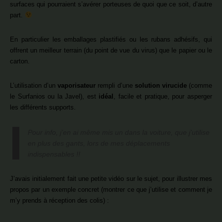
surfaces qui pourraient s’avérer porteuses de quoi que ce soit, d’autre
part.
En particulier les emballages plastifiés ou les rubans adhésifs, qui
offrent un meilleur terrain (du point de vue du virus) que le papier ou le
carton.
L’utilisation d’un
vaporisateur
rempli d’une
solution virucide
(comme
le Surfanios ou la Javel), est
idéal
, facile et pratique, pour asperger
les différents supports.
Pour info, j’en ai même mis un dans la voiture, que j’utilise
en plus des gants, lors de mes déplacements
indispensables !!
J’avais initialement fait une petite vidéo sur le sujet, pour illustrer mes
propos par un exemple concret (montrer ce que j’utilise et comment je
m’y prends à réception des colis) :