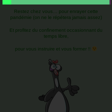
Restez chez vous… pour enrayer cette
pandémie (on ne le répétera jamais assez)
Et profitez du confinement occasionnant du
temps libre,
pour vous instruire et vous former !!