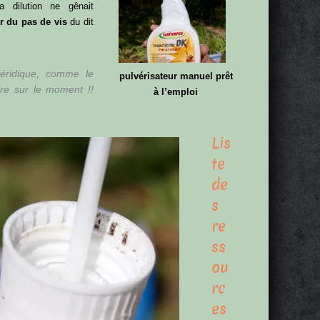
a dilution ne gênait
ur du pas de vis
du dit
véridique, comme le
pulvérisateur manuel prêt
ire sur le moment !!
à l’emploi
Lis
te
de
s
re
ss
ou
rc
es