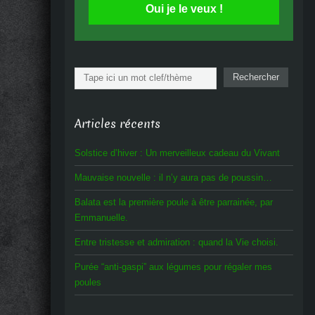
Oui je le veux !
Rechercher
Rechercher
Articles récents
Solstice d’hiver : Un merveilleux cadeau du Vivant
Mauvaise nouvelle : il n’y aura pas de poussin…
Balata est la première poule à être parrainée, par
Emmanuelle.
Entre tristesse et admiration : quand la Vie choisi.
Purée “anti-gaspi” aux légumes pour régaler mes
poules