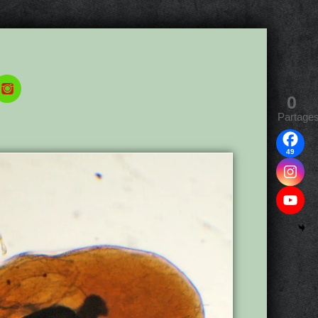
0
Partage
49