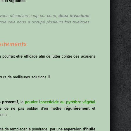
et la
vigilance.
avons découvert coup sur coup,
deux invasions
 que cela nous a occupé plusieurs fois quelques
aitements
ourrait être efficace afin de lutter contre ces acariens
ours de meilleures solutions !!
en
préventif,
la
poudre insecticide au pyrèthre végétal
ve de ne pas oublier d’en mettre
régulièrement
et
pports…
té de remplacer le poudrage, par une
aspersion d’huile