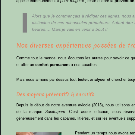
appelle communément «
poux rouges
« , reste encore la
prévention
Alors que je commençais à rédiger ces lignes, nous 
distinctes de ces minuscules prédateurs. Autant dire
heures…. Mais je vais en venir à bout !!
Nos diverses expériences passées de tr
Comme tout le monde, nous écoutons les autres pour savoir ce qui p
et offrir un
confort permanent
à nos cocottes.
Mais nous aimons par dessus tout
tester, analyser
et chercher touj
Des moyens préventifs & curatifs
Depuis le début de notre aventure avicole (2013), nous utilisons 
de la marque
Saniterpern.
C’est assez efficace, sous réser
généreusement dans les cabanes, litières, et sur les éventuels su
Pendant un temps nous avons ten