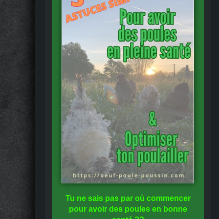
Tu ne sais pas
par où commencer
pour avoir des
poules en bonne