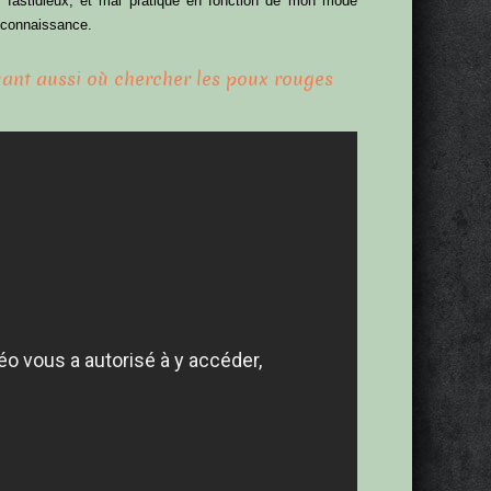
u fastidieux, et mal pratique en fonction de mon mode
méconnaissance.
uant aussi où chercher les poux rouges