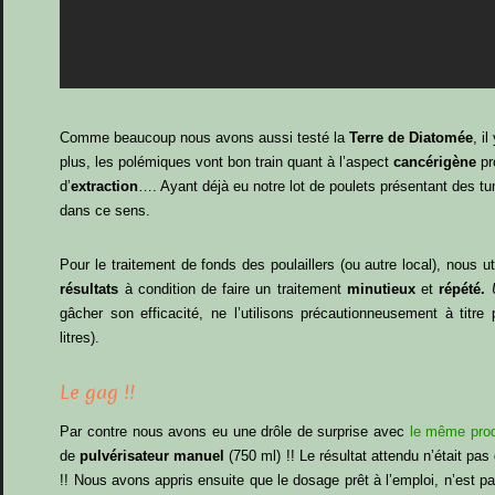
Comme beaucoup nous avons aussi testé la
Terre de Diatomée
, i
plus, les polémiques vont bon train quant à l’aspect
cancérigène
pr
d’
extraction
…. Ayant déjà eu notre lot de poulets présentant des t
dans ce sens.
Pour le traitement de fonds des poulaillers (ou autre local), nous ut
résultats
à condition de faire un traitement
minutieux
et
répété.
gâcher son efficacité, ne l’utilisons précautionneusement à titre
litres).
Le gag !!
Par contre nous avons eu une drôle de surprise avec
le même prod
de
pulvérisateur manuel
(750 ml) !! Le résultat attendu n’était pa
!! Nous avons appris ensuite que le dosage prêt à l’emploi, n’est pa