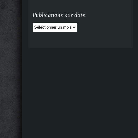
Publications par date
Publications
par
date