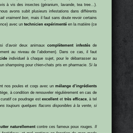
vis à vis des insectes (géranium, lavande, tea tree…).
nous avons subit plusieurs infestations dans différents
ait vraiment bon
, mais il faut sans doute revoir certains
ence) avec un
technicien expérimenté
en la matière (ce
ussi d’avoir deux animaux
complètement infestés
de
alement au niveau de l’abdomen). Dans ce cas, il faut
cide
individuel à chaque sujet, pour le débarrasser au
sé un shampoing pour chien-chats pris en pharmacie.
Si la
ent nos poules et coqs avec un
mélange d’ingrédients
tège, à condition de renouveler régulièrement en cas de
 curatif ce poudrage est
excellent
et
très efficace
, à tel
ns toujours quelques flacons disponibles à la vente, si
lutter naturellement
contre ces fameux poux rouges.
Il