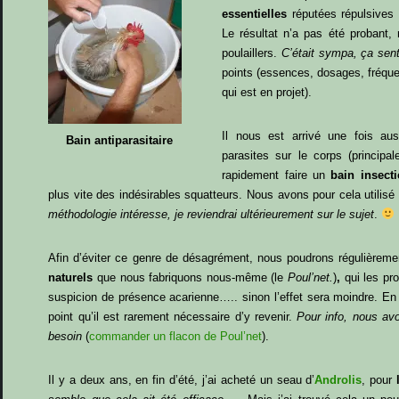
essentielles
réputées répulsives 
Le résultat n’a pas été probant, 
poulaillers.
C’était sympa, ça sent
points (essences, dosages, fréqu
qui est en projet).
Il nous est arrivé une fois a
Bain antiparasitaire
parasites sur le corps (princip
rapidement faire un
bain insecti
plus vite des indésirables squatteurs. Nous avons pour cela utili
méthodologie intéresse, je reviendrai ultérieurement sur le sujet
.
Afin d’éviter ce genre de désagrément, nous poudrons régulièrem
naturels
que nous fabriquons nous-même (le
Poul’net.
)
,
qui les pro
suspicion de présence acarienne….. sinon l’effet sera moindre. En
point qu’il est rarement nécessaire d’y revenir.
Pour info, nous avo
besoin
(
commander un flacon de Poul’net
).
Il y a deux ans, en fin d’été, j’ai acheté un seau d’
Androlis
, pour