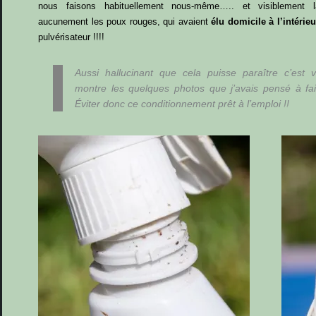
nous faisons habituellement nous-même….. et visiblement l
aucunement les poux rouges, qui avaient
élu domicile à l’intérie
pulvérisateur !!!!
Aussi hallucinant que cela puisse paraître c’est 
montre les quelques photos que j’avais pensé à fa
Éviter donc ce conditionnement prêt à l’emploi
!!