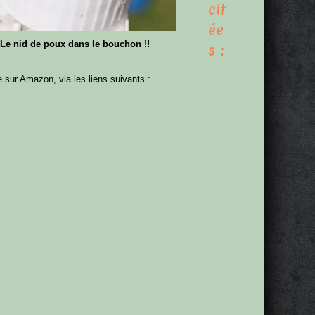
cit
ée
Le nid de poux dans le bouchon !!
s :
e sur Amazon, via les liens suivants :