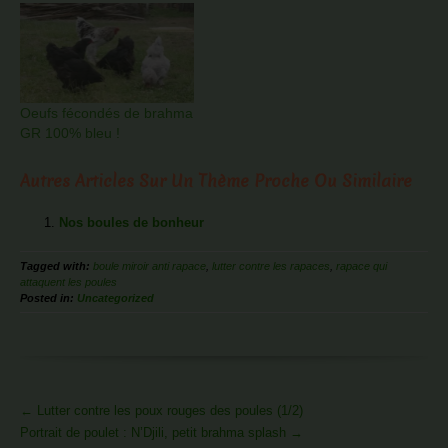
Oeufs fécondés de brahma
GR 100% bleu !
Autres Articles Sur Un Thème Proche Ou Similaire
Nos boules de bonheur
Tagged with:
boule miroir anti rapace
,
lutter contre les rapaces
,
rapace qui
attaquent les poules
Posted in:
Uncategorized
More
←
Lutter contre les poux rouges des poules (1/2)
Articles
Portrait de poulet : N’Djili, petit brahma splash
→