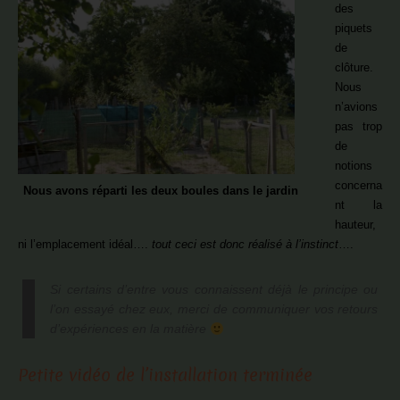
des
piquets
de
clôture.
Nous
n’avions
pas trop
de
notions
concerna
Nous avons réparti les deux boules dans le jardin
nt la
hauteur,
ni l’emplacement idéal….
tout ceci est donc réalisé à l’instinct
….
Si certains d’entre vous connaissent déjà le principe ou
l’on essayé chez eux, merci de communiquer vos retours
d’expériences en la matière
Petite vidéo de l’installation terminée