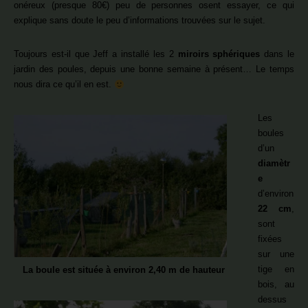
onéreux (presque 80€) peu de personnes osent essayer, ce qui
explique sans doute le peu d’informations trouvées sur le sujet.
Toujours est-il que Jeff a installé les 2
miroirs sphériques
dans le
jardin des poules, depuis une bonne semaine à présent… Le temps
nous dira ce qu’il en est.
Les
boules
d’un
diamètr
e
d’environ
22 cm
,
sont
fixées
sur une
tige en
La boule est située à environ 2,40 m de hauteur
bois, au
dessus