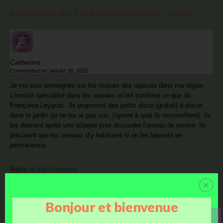
8 comments on “
Les boules miroir anti-rapace
”
Catherine
Commented on: janvier 16, 2020
Je me suis renseignée sur les risques des rapaces dans ma région.
L’institut spécialisé dans les oiseaux m’ont confirmé ce que dit
Françoise Leygnac. Ils proposent des petits discs (gratuit) à placer
dans le jardin (je ne les ai pas vus, j’ignore à quoi ils ressemblent). Ils
les donnent après une attaque pour dissuader l’oiseau de revenir. Ils
précisent que les oiseaux d’y habituent si on les laissent en
permanence…
Reply
to this Comment
Bonjour et bienvenue
Ezilda Meininger