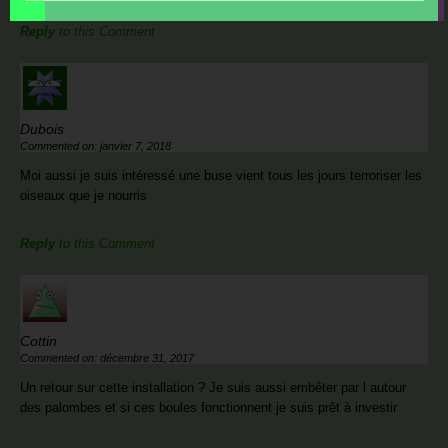
Reply
to this Comment
Dubois
Commented on: janvier 7, 2018
Moi aussi je suis intéressé une buse vient tous les jours terroriser les
oiseaux que je nourris
Reply
to this Comment
Cottin
Commented on: décembre 31, 2017
Un retour sur cette installation ? Je suis aussi embêter par l autour
des palombes et si ces boules fonctionnent je suis prêt à investir