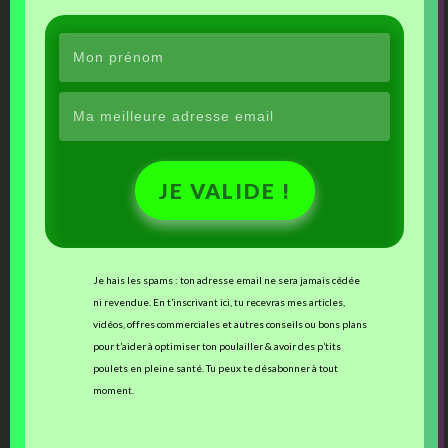
Françoise Leygnac
Commented on: janvier 20, 2018
Après l’attaque qui a coûté la vie à ma douce Lolicotte, j’ai contacté la
LPO, pour connaître l’identité de l’agresseur, savoir si cela risquait de
se reproduire. J’en ai profité pour demander ce qu’ils pensaient des
boules anti-rapaces. Ces systèmes d’effarouchement seraient
efficaces à condition de ne pas être laissés en place en permanence
pour éviter l’effet d’accoutumance. Il faudrait laisser des périodes
même courtes sans leur présence. Cela correspond-il à ton
JE VALIDE !
expérience ?
Reply
to this Comment
Je hais les spams : ton adresse email ne sera jamais cédée
ni revendue. En t’inscrivant ici, tu recevras mes articles,
vidéos, offres commerciales et autres conseils ou bons plans
Françoise Leygnac
pour t’aider à optimiser ton poulailler & avoir des p’tits
Commented on: janvier 17, 2018
poulets en pleine santé. Tu peux te désabonner à tout
moment.
Je serais moi aussi intéressée par un retour d’expérience. Un rapace
a tué ma douce Lolicotte cet apres-midi. Je suis dévastée et je me
demande comment protéger les autres d’une nouvelle attaque.