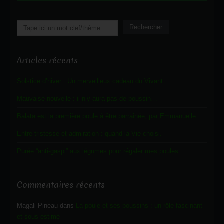
Rechercher
Rechercher
Articles récents
Solstice d’hiver : Un merveilleux cadeau du Vivant
Mauvaise nouvelle : il n’y aura pas de poussin…
Balata est la première poule à être parrainée, par Emmanuelle.
Entre tristesse et admiration : quand la Vie choisi.
Purée “anti-gaspi” aux légumes pour régaler mes poules
Commentaires récents
Magali Pineau
dans
La poule et ses poussins : un rôle fascinant
et sous-estimé