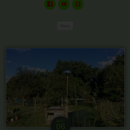
Menu
AOÛT
06