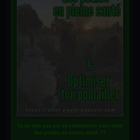
Tu ne sais pas
par où commencer
pour avoir
des
poules en bonne santé
??