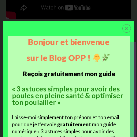
Zoom express sur les plantes du jour
Bonjour et bienvenue
Murier Logan
: hybride productif et peu exigeant,
sur le Blog OPP !
parfait pour couvrir et offrir des fruits généreux
Sarrasin vivace
: plante mellifère, couvre-sol utile
Reçois gratuitement mon guide
et comestible, très appréciée des insectes. Retrouve
le plus en détail sur
le jour #20
!
« 3 astuces simples pour avoir des
Framboisier
: fruitier rustique, facile à bouturer,
poules en pleine santé & optimiser
gourmand et résilient.
ton poulailler »
Menthe pomme
: vivace aromatique, fraîche et
odorante, répulsive pour certains nuisibles et
Laisse-moi simplement ton prénom et ton email
appréciée des cocottes.
pour que je t’envoie
gratuitement
mon guide
numérique « 3 astuces simples pour avoir des
Associer plusieurs plantes au même endroit permet