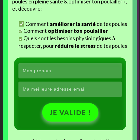
poules en pleine santé & optimiser ton poulailler »,
de créer un
micro-milieu varié
, stimulant et utile à
et découvre :
tous les habitants du parc.
Comment
améliorer la santé
de tes poules
Comment
optimiser ton poulailler
Et toi ?
Quels sont les besoins physiologiques à
respecter, pour
réduire le stress
de tes poules
Tu fais quoi de tes coins abandonnés ou des
trous oubliés ?
Viens me raconter comment tu crées de la vie
à partir de presque rien !
On se retrouve demain pour la suite du défi « Planter au
Poulailler » !
JE VALIDE !
j'aime
Facebook