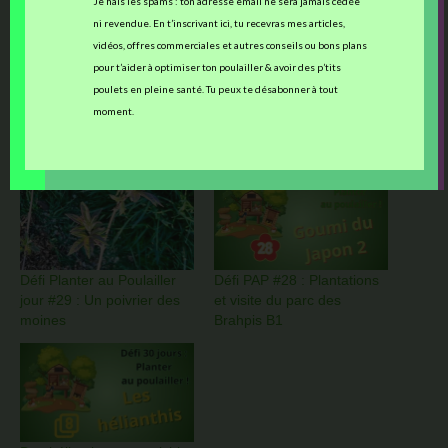
Je hais les spams : ton adresse email ne sera jamais cédée
ni revendue. En t’inscrivant ici, tu recevras mes articles,
J’aime ça :
vidéos, offres commerciales et autres conseils ou bons plans
Chargement…
pour t’aider à optimiser ton poulailler & avoir des p’tits
poulets en pleine santé. Tu peux te désabonner à tout
moment.
Ces articles devraient vous intéresser :
Défi Planter au Poulailler
Défi PAP #28 : Plantations
jour #29 : Un poivrier des
et visite du parc des
moines
Brahpis B1