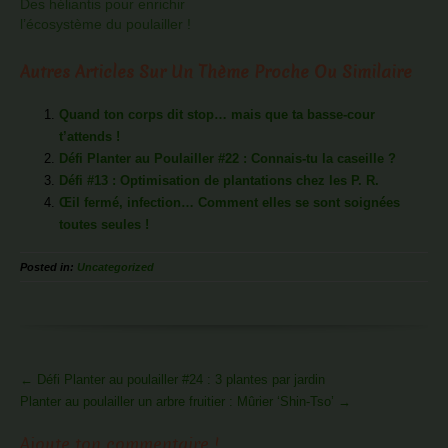
Des héliantis pour enrichir
l’écosystème du poulailler !
Autres Articles Sur Un Thème Proche Ou Similaire
Quand ton corps dit stop… mais que ta basse-cour
t’attends !
Défi Planter au Poulailler #22 : Connais-tu la caseille ?
Défi #13 : Optimisation de plantations chez les P. R.
Œil fermé, infection… Comment elles se sont soignées
toutes seules !
Posted in:
Uncategorized
More
←
Défi Planter au poulailler #24 : 3 plantes par jardin
Articles
Planter au poulailler un arbre fruitier : Mûrier ‘Shin-Tso’
→
Ajoute ton commentaire !