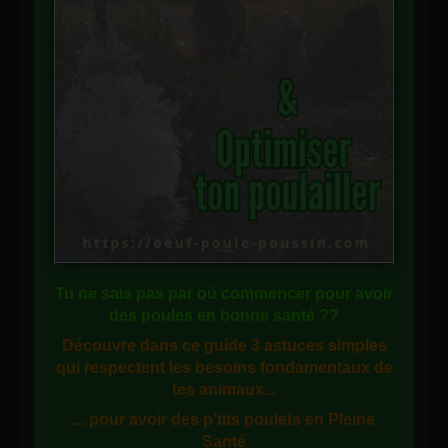
Tu ne sais pas
par où commencer
pour avoir
des
poules en bonne santé
??
Découvre dans ce guide
3 astuces simples
qui respectent les besoins fondamentaux de
tes animaux...
... pour avoir des p'tits poulets en
Pleine
Santé