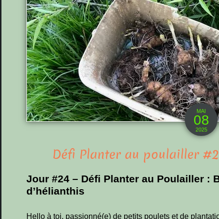
MAI
08
2025
Défi Planter au poulailler #2
Jour #24 – Défi Planter au Poulailler :
d’hélianthis
Hello à toi, passionné(e) de petits poulets et de plantat