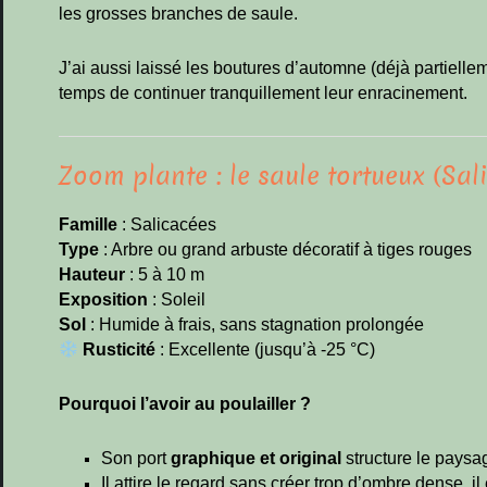
les grosses branches de saule.
J’ai aussi laissé les boutures d’automne (déjà partiellem
temps de continuer tranquillement leur enracinement.
Zoom plante : le saule tortueux (Sal
Famille
: Salicacées
Type
: Arbre ou grand arbuste décoratif à tiges rouges
Hauteur
: 5 à 10 m
Exposition
: Soleil
Sol
: Humide à frais, sans stagnation prolongée
Rusticité
: Excellente (jusqu’à -25 °C)
Pourquoi l’avoir au poulailler ?
Son port
graphique et original
structure le paysa
Il attire le regard sans créer trop d’ombre dense, i