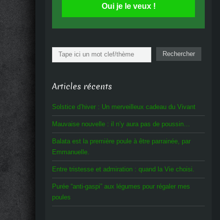
Oui je le veux !
Rechercher
Rechercher
Articles récents
Solstice d’hiver : Un merveilleux cadeau du Vivant
Mauvaise nouvelle : il n’y aura pas de poussin…
Balata est la première poule à être parrainée, par
Emmanuelle.
Entre tristesse et admiration : quand la Vie choisi.
Purée “anti-gaspi” aux légumes pour régaler mes
poules