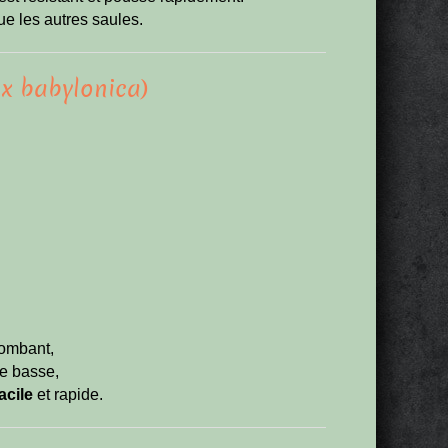
ue les autres saules.
ix babylonica)
tombant,
ne basse,
acile
et rapide.