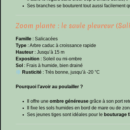
Ses branches se bouturent tout aussi facilement q
Zoom plante : le saule pleureur (Sal
Famille
: Salicacées
Type
: Arbre caduc à croissance rapide
Hauteur
: Jusqu’à 15 m
Exposition
: Soleil ou mi-ombre
Sol
: Frais à humide, bien drainé
Rusticité
: Très bonne, jusqu’à -20 °C
Pourquoi l’avoir au poulailler ?
Il offre une
ombre généreuse
grâce à son port re
Il fixe les sols humides en bord de mare ou de zo
Ses jeunes tiges sont idéales pour le
bouturage f