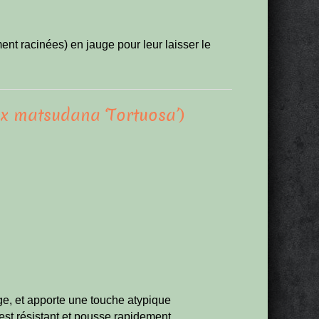
ent racinées) en jauge pour leur laisser le
ix matsudana ‘Tortuosa’)
ge, et apporte une touche atypique
l est résistant et pousse rapidement.