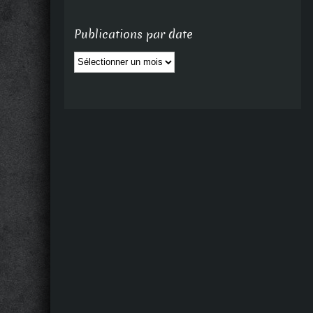
Publications par date
Publications
par
date