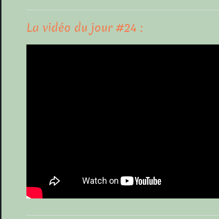
La vidéo du jour #24 :