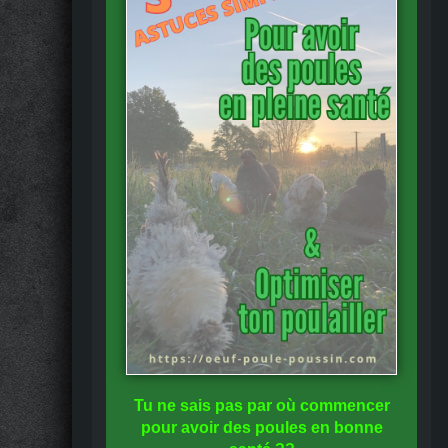
Tu ne sais pas
par où commencer
pour avoir des
poules en bonne