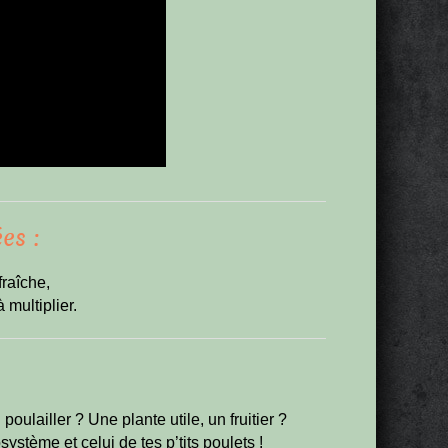
es :
fraîche,
à multiplier.
poulailler ? Une plante utile, un fruitier ?
ystème et celui de tes p’tits poulets !