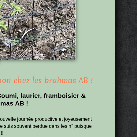
pon chez les brahmas AB !
Goumi, laurier, framboisier &
hmas AB !
ouvelle journée productive et joyeusement
 suis souvent perdue dans les n° puisque
!!