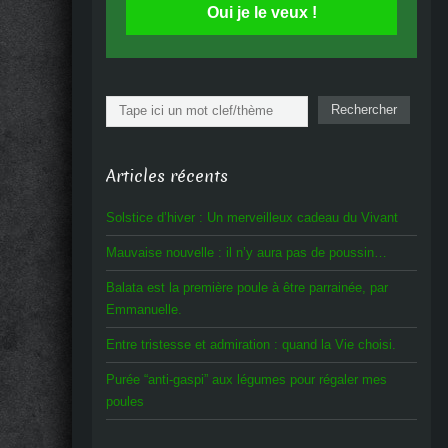
Oui je le veux !
Rechercher
Rechercher
Articles récents
Solstice d’hiver : Un merveilleux cadeau du Vivant
Mauvaise nouvelle : il n’y aura pas de poussin…
Balata est la première poule à être parrainée, par
Emmanuelle.
Entre tristesse et admiration : quand la Vie choisi.
Purée “anti-gaspi” aux légumes pour régaler mes
poules