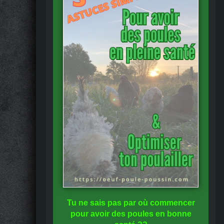
Tu ne sais pas
par où commencer
pour avoir des
poules en bonne