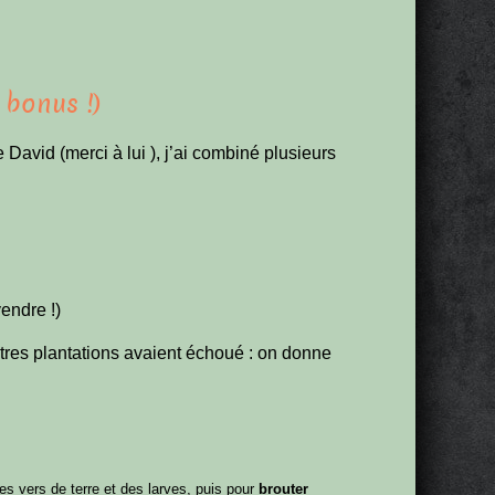
 bonus !)
e David (merci à lui ), j’ai combiné plusieurs
vendre !)
tres plantations avaient échoué : on donne
es vers de terre et des larves, puis pour
brouter