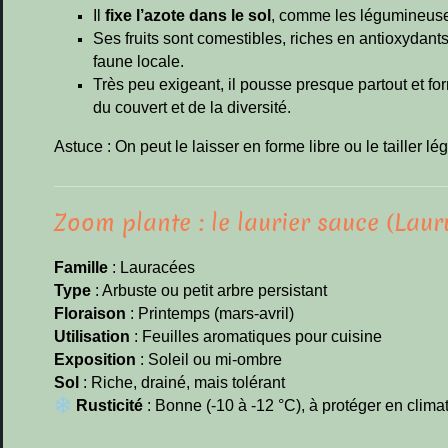
Il
fixe l’azote dans le sol
, comme les légumineuses :
Ses fruits sont comestibles, riches en antioxydant
faune locale.
Très peu exigeant, il pousse presque partout et f
du couvert et de la diversité.
Astuce : On peut le laisser en forme libre ou le tailler l
Zoom plante : le laurier sauce (Laur
Famille
: Lauracées
Type
: Arbuste ou petit arbre persistant
Floraison
: Printemps (mars-avril)
Utilisation
: Feuilles aromatiques pour cuisine
Exposition
: Soleil ou mi-ombre
Sol
: Riche, drainé, mais tolérant
Rusticité
: Bonne (-10 à -12 °C), à protéger en climat