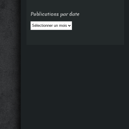
Publications par date
Publications
par
date