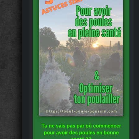
Tu ne sais pas
par où commencer
pour avoir des
poules en bonne