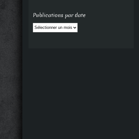
Publications par date
Publications
par
date