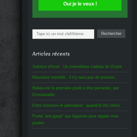
Oui je le veux !
Rechercher
Rechercher
Articles récents
Solstice d’hiver : Un merveilleux cadeau du Vivant
Mauvaise nouvelle : il n’y aura pas de poussin…
Balata est la première poule à être parrainée, par
Emmanuelle.
Entre tristesse et admiration : quand la Vie choisi.
Purée “anti-gaspi” aux légumes pour régaler mes
poules