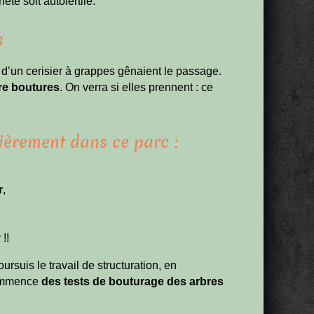
été soit autofertile.
s
 d’un cerisier à grappes gênaient le passage.
re boutures
. On verra si elles prennent : ce
nièrement dans ce parc :
r
,
 !!
rsuis le travail de structuration, en
ommence
des tests de bouturage des arbres