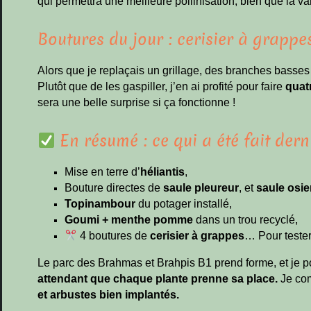
qui permettra une meilleure pollinisation, bien que la vari
Boutures du jour : cerisier à grappe
Alors que je replaçais un grillage, des branches basses
Plutôt que de les gaspiller, j’en ai profité pour faire
quat
sera une belle surprise si ça fonctionne !
En résumé : ce qui a été fait der
Mise en terre d’
héliantis
,
Bouture directes de
saule pleureur
, et
saule osie
Topinambour
du potager installé,
Goumi + menthe pomme
dans un trou recyclé,
4 boutures de
cerisier à grappes
… Pour tester
Le parc des Brahmas et Brahpis B1 prend forme, et je pou
attendant que chaque plante prenne sa place.
Je c
et arbustes bien implantés.