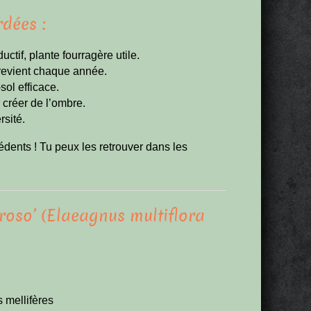
dées :
ctif, plante fourragère utile.
i revient chaque année.
sol efficace.
 créer de l’ombre.
rsité.
édents ! Tu peux les retrouver dans les
oso’ (Elaeagnus multiflora
s mellifères