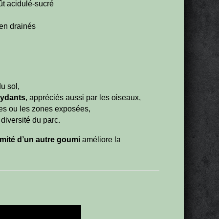
oût acidulé-sucré
ien drainés
du sol,
xydants
, appréciés aussi par les oiseaux,
vres ou les zones exposées,
 diversité du parc.
imité d’un autre goumi
améliore la