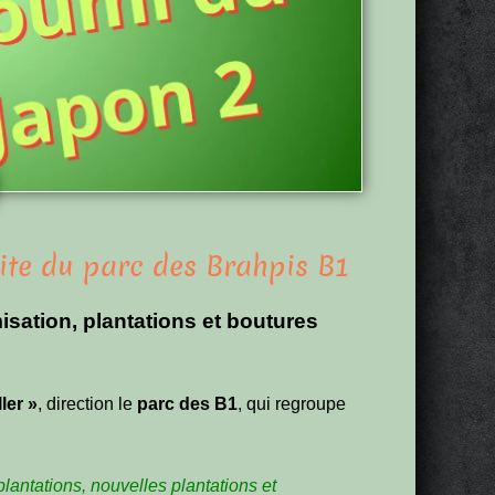
site du parc des Brahpis B1
misation, plantations et boutures
ler »
, direction le
parc des B1
, qui regroupe
plantations, nouvelles plantations et