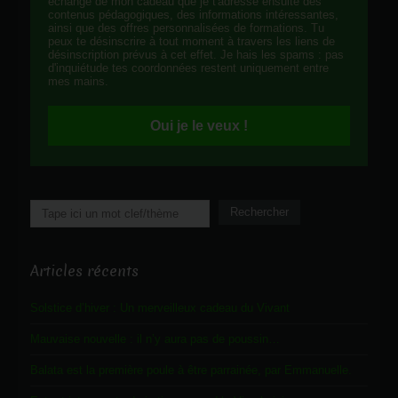
échange de mon cadeau que je t'adresse ensuite des
contenus pédagogiques, des informations intéressantes,
ainsi que des offres personnalisées de formations. Tu
peux te désinscrire à tout moment à travers les liens de
désinscription prévus à cet effet. Je hais les spams : pas
d'inquiétude tes coordonnées restent uniquement entre
mes mains.
Oui je le veux !
Rechercher
Rechercher
Articles récents
Solstice d’hiver : Un merveilleux cadeau du Vivant
Mauvaise nouvelle : il n’y aura pas de poussin…
Balata est la première poule à être parrainée, par Emmanuelle.