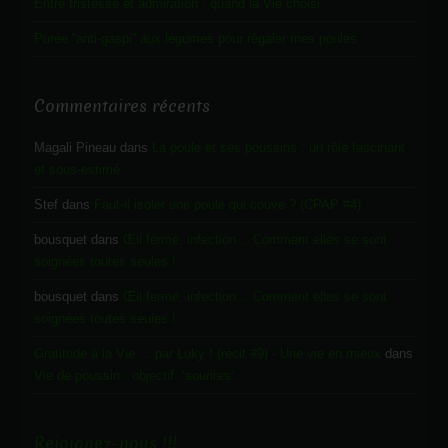
Entre tristesse et admiration : quand la Vie choisi.
Purée “anti-gaspi” aux légumes pour régaler mes poules
Commentaires récents
Magali Pineau
dans
La poule et ses poussins : un rôle fascinant
et sous-estimé
Stef
dans
Faut-il isoler une poule qui couve ? (CPAP #4)
bousquet
dans
Œil fermé, infection… Comment elles se sont
soignées toutes seules !
bousquet
dans
Œil fermé, infection… Comment elles se sont
soignées toutes seules !
Gratitude à la Vie ... par Luky ! (récit #9) - Une vie en mieux
dans
Vie de poussin : objectif ‘sourires’
Rejoignez-nous !!!