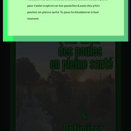
Guide offert !
pour t’aider à optimiser ton poulailler & avoir des p’tits
poulets en pleine santé. Tu peux te désabonner à tout
moment.