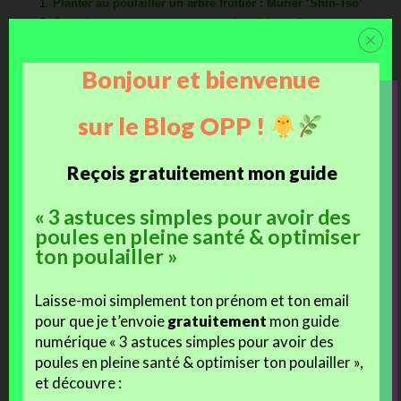
Planter au poulailler un arbre fruitier : Mûrier ‘Shin-Tso’
Quand peut-on mettre ses poussins dehors ?
Le bain de poussière : un rituel essentiel d’hygiène
Un poulailler à l’école : en vidéo !
Bonjour et bienvenue
Posted in:
Uncategorized
sur le Blog OPP !
Reçois gratuitement mon guide
More
←
Défi PAP #28 : Plantations et visite du parc des Brahpis B1
« 3 astuces simples pour avoir des
Articles
L’une des causes de mortalité lors des éclosions…
→
poules en pleine santé & optimiser
ton poulailler »
Ajoute ton commentaire !
Laisse-moi simplement ton prénom et ton email
pour que je t’envoie
gratuitement
mon guide
numérique « 3 astuces simples pour avoir des
poules en pleine santé & optimiser ton poulailler »,
et découvre :