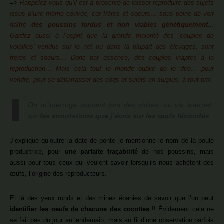
=>
Rappelez-vous qu’il est à proscrire de laisser reproduire des sujets
issus d’une même couvée, car frères et soeurs… sous peine de voir
naître
des poussins tordus et non viables génétiquement.
..
Gardez aussi à l’esprit que la grande majorité des ‘couples de
volailles’ vendus sur le net ou dans la plupart des élevages, sont
frères et soeurs… Donc par essence, des couples inaptes à la
reproduction… Mais cela tout le monde oublie de le dire… pour
vendre, pour se débarrasser des coqs et sujets en surplus, à tout prix.
On m’interroge souvent lors des visites, ou via internet
sur
les annotations que j’écris sur les œufs fécondés
.
J’explique qu’outre la date de ponte je mentionne le nom de la poule
productrice, pour
une parfaite traçabilité
de nos poussins, mais
aussi pour tous ceux qui veulent savoir lorsqu’ils nous achètent des
œufs, l’origine des reproducteurs.
Et là des yeux ronds et des mines ébahies de savoir que l’on peut
i
dentifier les oeufs de chacune des cocottes
!! Évidement cela ne
se fait pas du jour au lendemain, mais au fil d’une observation parfois