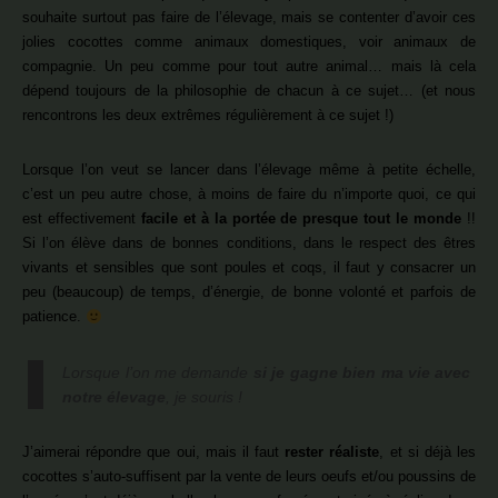
souhaite surtout pas faire de l’élevage, mais se contenter d’avoir ces
jolies cocottes comme animaux domestiques, voir animaux de
compagnie. Un peu comme pour tout autre animal… mais là cela
dépend toujours de la philosophie de chacun à ce sujet… (et nous
rencontrons les deux extrêmes régulièrement à ce sujet !)
Lorsque l’on veut se lancer dans l’élevage même à petite échelle,
c’est un peu autre chose, à moins de faire du n’importe quoi, ce qui
est effectivement
facile et à la portée de presque tout le monde
!!
Si l’on élève dans de bonnes conditions, dans le respect des êtres
vivants et sensibles que sont poules et coqs, il faut y consacrer un
peu (beaucoup) de temps, d’énergie, de bonne volonté et parfois de
patience.
Lorsque l’on me demande
si je gagne bien ma vie avec
notre élevage
, je souris !
J’aimerai répondre que oui, mais il faut
rester réaliste
, et si déjà les
cocottes s’auto-suffisent par la vente de leurs oeufs et/ou poussins de