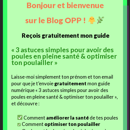
Bonjour et bienvenue
sur le Blog OPP !
Ces articles devraient vous intéresser :
Reçois gratuitement mon guide
« 3 astuces simples pour avoir des
poules en pleine santé & optimiser
ton poulailler »
Les coulisses de
Les petites poules
Brahmaland : une semaine
blanches à liseré noir
Laisse-moi simplement ton prénom et ton email
en hiver (Jour 1)
pour que je t’envoie
gratuitement
mon guide
numérique « 3 astuces simples pour avoir des
poules en pleine santé & optimiser ton poulailler »,
et découvre :
Les vaccins sont-ils
Comment
améliorer la santé
de tes poules
obligatoires pour éviter les
Comment
optimiser ton poulailler
pertes de poules ? (Ça