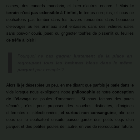
naines, des canards mandarin, et bien d’autres encore !! Mais
le
terrain n’est pas extensible à l’infini,
le temps non plus, et nous ne
souhaitons pas tomber dans les travers rencontrés dans beaucoup
d’élevages ou les animaux sont entassés dans des volières sales
sans pouvoir courir, jouer, ou grignoter touffes de pissenlit ou feuilles
de trèfle à loisir !
Pourquoi ne pas
gagner justement de la place en
regroupant tous les brahmas bleus dans le même
parquet
par exemple ?
Alors là je désespère un peu, en me disant que parfois je parle dans le
vide lorsque nous expliquons notre
philosophie
et notre
conception
de l’élevage
de poules d’ornement… Si nous faisons des parcs
séparés, c’est pour proposer des souches distinctes, d’origines
différentes et sélectionnées,
et surtout non consanguine
, afin que
ceux qui le souhaitent ensuite puisse garder des petits coqs d’un
parquet et des petites poules de l’autre, en vue de reproduction future.