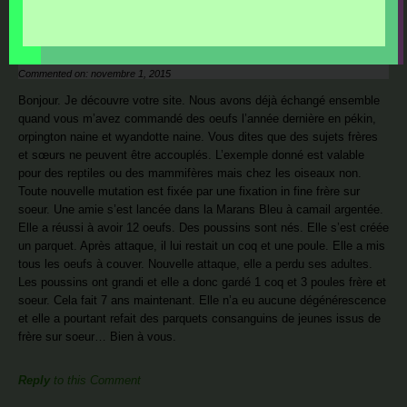
Les Petites Plumes
Commented on: novembre 1, 2015
Bonjour. Je découvre votre site. Nous avons déjà échangé ensemble
quand vous m’avez commandé des oeufs l’année dernière en pékin,
orpington naine et wyandotte naine. Vous dites que des sujets frères
et sœurs ne peuvent être accouplés. L’exemple donné est valable
pour des reptiles ou des mammifères mais chez les oiseaux non.
Toute nouvelle mutation est fixée par une fixation in fine frère sur
soeur. Une amie s’est lancée dans la Marans Bleu à camail argentée.
Elle a réussi à avoir 12 oeufs. Des poussins sont nés. Elle s’est créée
un parquet. Après attaque, il lui restait un coq et une poule. Elle a mis
tous les oeufs à couver. Nouvelle attaque, elle a perdu ses adultes.
Les poussins ont grandi et elle a donc gardé 1 coq et 3 poules frère et
soeur. Cela fait 7 ans maintenant. Elle n’a eu aucune dégénérescence
et elle a pourtant refait des parquets consanguins de jeunes issus de
frère sur soeur… Bien à vous.
Reply
to this Comment