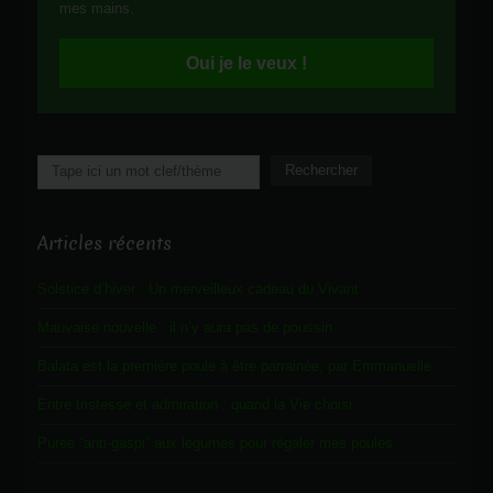
mes mains.
Oui je le veux !
Rechercher
Rechercher
Articles récents
Solstice d’hiver : Un merveilleux cadeau du Vivant
Mauvaise nouvelle : il n’y aura pas de poussin…
Balata est la première poule à être parrainée, par Emmanuelle.
Entre tristesse et admiration : quand la Vie choisi.
Purée “anti-gaspi” aux légumes pour régaler mes poules