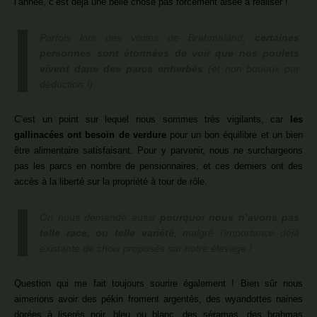
l’année, c’est déjà une belle chose pas forcément aisée à réaliser !
Parfois lors des visites de Brahmaland,
certaines
personnes sont étonnées de voir que nos poulets
vivent dans des parcs enherbés
(et non boueux par
déduction !).
C’est un point sur lequel nous sommes très vigilants, car
les
gallinacées ont besoin de verdure
pour un bon équilibre et un bien
être alimentaire satisfaisant. Pour y parvenir, nous ne surchargeons
pas les parcs en nombre de pensionnaires, et ces derniers ont des
accès à la liberté sur la propriété à tour de rôle.
On nous demande aussi
pourquoi nous n’avons pas
telle race, ou telle variété
, malgré l’importance déjà
existante de choix proposés sur notre élevage !
Question qui me fait toujours sourire également ! Bien sûr nous
aimerions avoir des pékin froment argentés, des wyandottes naines
dorées à liserés noir, bleu ou blanc, des séramas, des brahmas