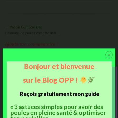
More
←
Vaccin Gumboro D78
Articles
L’élevage de poules c’est facile !!
→
Ajoute ton commentaire !
Bonjour et bienvenue
sur le Blog OPP !
Reçois gratuitement mon guide
« 3 astuces simples pour avoir des
poules en pleine santé & optimiser