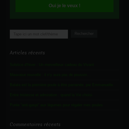
Oui je le veux !
Rechercher
Rechercher
Articles récents
Solstice d’hiver : Un merveilleux cadeau du Vivant
Mauvaise nouvelle : il n’y aura pas de poussin…
Balata est la première poule à être parrainée, par Emmanuelle.
Entre tristesse et admiration : quand la Vie choisi.
Purée “anti-gaspi” aux légumes pour régaler mes poules
Commentaires récents