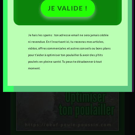
JE VALIDE !
Je hais les spams : ton adresse email ne sera jamais cédée
ni revendue. En t’inscrivant ici, tu recevras mes articles,
vidéos, offres commerciales et autres conseils ou bons plans
pour t’aider à optimiser ton poulailler & avoir des p’tits
poulets en pleine santé. Tu peux te désabonner à tout
moment.