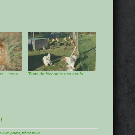
ins… coqs
Tests de fécondité des oeufs
 !
 sur les poules
,
thème poule