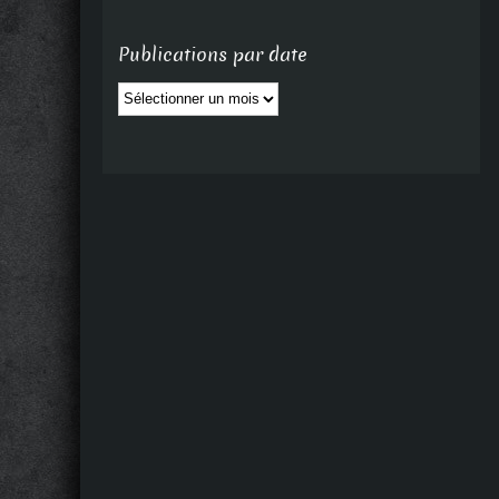
Publications par date
Publications
par
date