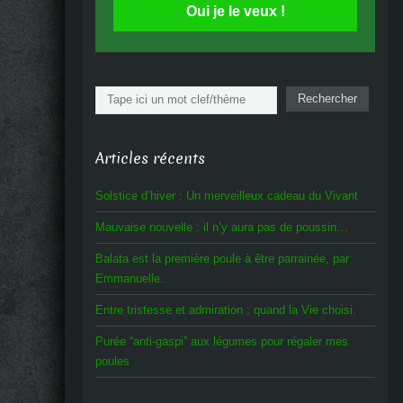
Oui je le veux !
Rechercher
Rechercher
Articles récents
Solstice d’hiver : Un merveilleux cadeau du Vivant
Mauvaise nouvelle : il n’y aura pas de poussin…
Balata est la première poule à être parrainée, par
Emmanuelle.
Entre tristesse et admiration : quand la Vie choisi.
Purée “anti-gaspi” aux légumes pour régaler mes
poules