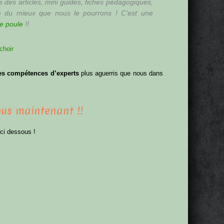
s des articles, mini guides, fiches pédagogiques,
s
du mieux que nous le pourrons ! C’est une
e poule
!!
es compétences d’experts
plus aguerris que nous dans
vous maintenant !!
ci dessous !