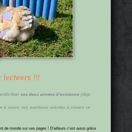
lecteurs !!!
entôt fêter
ses deux années d’existence
(déjà
er
à suivre nos aventures avicoles à travers ce
ant de monde sur ses pages ! D’ailleurs c’est aussi grâce