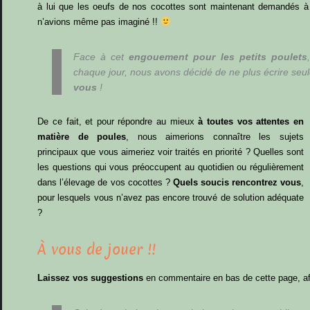
à lui que les oeufs de nos cocottes sont maintenant demandés à 
n’avions même pas imaginé !!
Face à cet
engouement pour les petits poulets
chaque jour, nous avons décidé de ne plus écrire seu
vous
!
De ce fait, et pour répondre au mieux
à toutes vos attentes en
matière de poules
, nous aimerions connaître les sujets
principaux que vous aimeriez voir traités en priorité ? Quelles sont
les questions qui vous préoccupent au quotidien ou régulièrement
dans l’élevage de vos cocottes ?
Quels soucis rencontrez vous
,
pour lesquels vous n’avez pas encore trouvé de solution adéquate
?
À vous de jouer !!
Laissez vos suggestions
en commentaire en bas de cette page, af