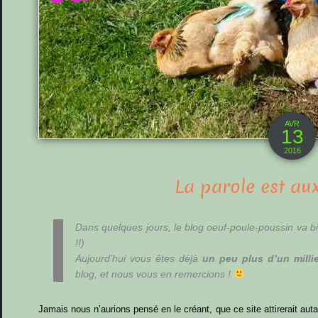
AVR
13
2016
La parole est aux 
Dans quelques jours, le blog oeuf-poule-poussin va bi
!!)
Aujourd’hui vous êtes déjà
un peu plus d’un milli
blog, et nous vous en remercions !
Jamais nous n’aurions pensé en le créant, que ce site attirerait aut