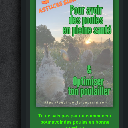
Tu ne sais pas
par où commencer
pour avoir des
poules en bonne