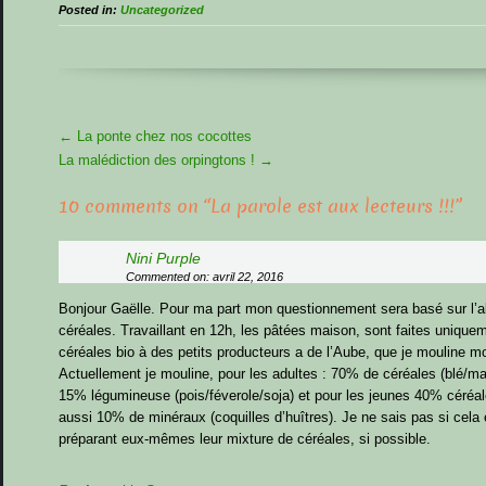
Posted in:
Uncategorized
More
←
La ponte chez nos cocottes
Articles
La malédiction des orpingtons !
→
10 comments on “
La parole est aux lecteurs !!!
”
Nini Purple
Commented on: avril 22, 2016
Bonjour Gaëlle. Pour ma part mon questionnement sera basé sur l’a
céréales. Travaillant en 12h, les pâtées maison, sont faites uniqu
céréales bio à des petits producteurs a de l’Aube, que je mouline 
Actuellement je mouline, pour les adultes : 70% de céréales (blé/m
15% légumineuse (pois/féverole/soja) et pour les jeunes 40% céré
aussi 10% de minéraux (coquilles d’huîtres). Je ne sais pas si cela e
préparant eux-mêmes leur mixture de céréales, si possible.