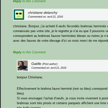
Reply
to this Comment
christiane delanchy
Commented on: avril 21, 2016
christiane, Bonjour, j’ai acheté 6 œufs fécondés brahmas herminé
connaissais pas votre site, je le regrette je n’ai eu que 3 poussins
correspondent au brahmas fauves herminées bleues ou noires je n’a
avec des fauves de votre élevage d’ici un mois merci de me répond
Reply
to this Comment
Gaëlle
(Post author)
Commented on: avril 21, 2016
bonjour Christiane,
Effectivement le brahma fauve herminé (noir ou bleu) correspond 
bleu).
Si vous envisagez l’achat d’oeufs, je vous invite vivement à posit
brahmas sont très prisés et certains parquets affichent une liste
très belle journée