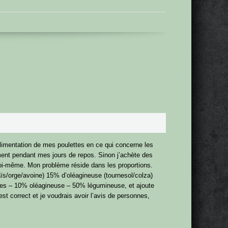
limentation de mes poulettes en ce qui concerne les
ement pendant mes jours de repos. Sinon j’achète des
moi-même. Mon problème réside dans les proportions.
aïs/orge/avoine) 15% d’oléagineuse (tournesol/colza)
ales – 10% oléagineuse – 50% légumineuse, et ajoute
st correct et je voudrais avoir l’avis de personnes,