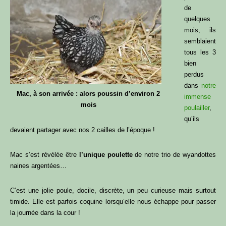
de
quelques
mois, ils
semblaient
tous les 3
bien
perdus
dans
notre
Mac, à son arrivée : alors poussin d’environ 2
immense
mois
poulailler
,
qu’ils
devaient partager avec nos 2 cailles de l’époque !
Mac s’est révélée être
l’unique poulette
de notre trio de wyandottes
naines argentées…
C’est une jolie poule, docile, discrète, un peu curieuse mais surtout
timide. Elle est parfois coquine lorsqu’elle nous échappe pour passer
la journée dans la cour !