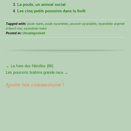
La poule, un animal social
Les cinq petits poussins dans la forêt
Tagged with:
poule naine
,
poule wyandotte
,
poussin wyandotte
,
wyandotte argenté
à liseré noir
,
wyandotte naine
Posted in:
Uncategorized
More
←
La foire des Hérolles (86)
Articles
Les poussins brahma grande race
→
Ajoute ton commentaire !