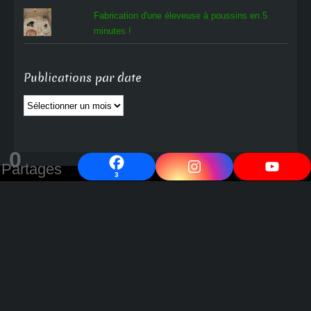
Fabrication d'une éleveuse à poussins en 5
minutes !
Publications par date
Publications
par
date
0
Partages
3
Cocott'Paradise
Progressons ensemble vers un avenir et un monde meilleurs !
---
contact@oeuf-poule-poussin.com
Accueil
La e-boutique OPP
La Farandole des Blogs : Ensemble vers un