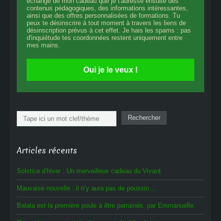
échange de mon cadeau que je t'adresse ensuite des
contenus pédagogiques, des informations intéressantes,
ainsi que des offres personnalisées de formations. Tu
peux te désinscrire à tout moment à travers les liens de
désinscription prévus à cet effet. Je hais les spams : pas
d'inquiétude tes coordonnées restent uniquement entre
mes mains.
Oui je le veux !
Rechercher
Rechercher
Articles récents
Solstice d’hiver : Un merveilleux cadeau du Vivant
Mauvaise nouvelle : il n’y aura pas de poussin…
Balata est la première poule à être parrainée, par Emmanuelle.