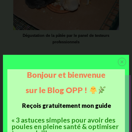
Dégustation de la pâtée par le panel de testeurs
professionnels
j'aime
Facebook
Bonjour et bienvenue
J’aime ça :
sur le Blog OPP !
Reçois gratuitement mon guide
« 3 astuces simples pour avoir des
Ces articles devraient vous intéresser :
poules en pleine santé & optimiser