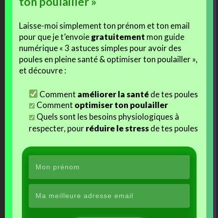
ton poulailler »
Laisse-moi simplement ton prénom et ton email
pour que je t’envoie
gratuitement
mon guide
numérique « 3 astuces simples pour avoir des
Nouvelle recette de pâtée
Recette basique de pâtée
pour poussins !
pour poussin
poules en pleine santé & optimiser ton poulailler »,
et découvre :
Comment
améliorer la santé
de tes poules
Comment
optimiser ton poulailler
Quels sont les besoins physiologiques à
La recette de pâtée
respecter, pour
réduire le stress
de tes poules
spéciale poussins
Autres Articles Sur Un Thème Proche Ou Similaire
Nouvelle recette de pâtée pour poussins !
La recette de pâtée spéciale poussins
Recette de pâtée pour poules
Pâtée pour poussins aux carottes