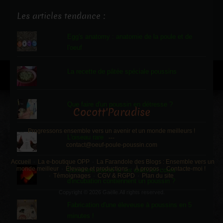
Les articles tendance :
Egg's anatomy : anatomie de la poule et de
l'oeuf
La recette de pâtée spéciale poussins
Que faire d'un poussin en détresse ?
Cocott'Paradise
Progressons ensemble vers un avenir et un monde meilleurs !
L'oiseau rare
---
contact@oeuf-poule-poussin.com
Accueil
La e-boutique OPP
La Farandole des Blogs : Ensemble vers un
monde meilleur
Élevage et productions
À propos
Contacte-moi !
Comment savoir si les œufs en cours
Témoignages
CGV & RGPD
Plan du site
d'incubation contiennent un poussin ?
Copyright © 2026 Gaëlle.All rights reserved.
Fabrication d'une éleveuse à poussins en 5
minutes !