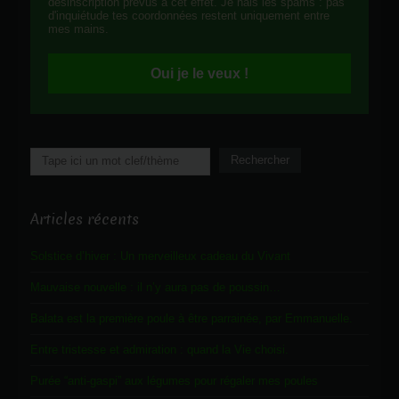
désinscription prévus à cet effet. Je hais les spams : pas
d'inquiétude tes coordonnées restent uniquement entre
mes mains.
Oui je le veux !
Rechercher
Rechercher
Articles récents
Solstice d’hiver : Un merveilleux cadeau du Vivant
Mauvaise nouvelle : il n’y aura pas de poussin…
Balata est la première poule à être parrainée, par Emmanuelle.
Entre tristesse et admiration : quand la Vie choisi.
Purée “anti-gaspi” aux légumes pour régaler mes poules