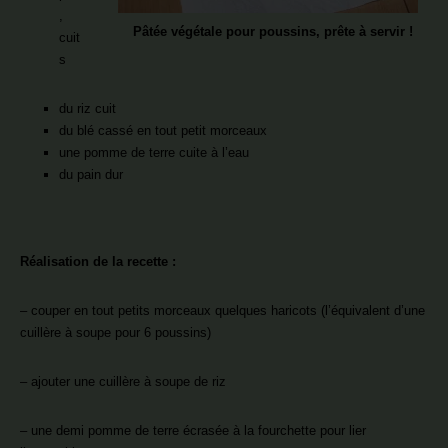
,
Pâtée végétale pour poussins, prête à servir !
cuit
s
du riz cuit
du blé cassé en tout petit morceaux
une pomme de terre cuite à l’eau
du pain dur
Réalisation de la recette :
– couper en tout petits morceaux quelques haricots (l’équivalent d’une
cuillère à soupe pour 6 poussins)
– ajouter une cuillère à soupe de riz
– une demi pomme de terre écrasée à la fourchette pour lier