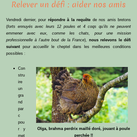
Relever un défi : aider nos amis
Vendredi dernier, pour
répondre à la requête
de nos amis bretons
(
forts ennuyés avec leurs 12 poules et 4 coqs qu’ils ne peuvent
emmener avec eux, comme les chats, pour une mission
professionnelle à l’autre bout de la France
),
nous relevons le défi
suivant
pour accueillir le cheptel dans les meilleures conditions
possibles :
Con
stru
ire
un
gra
nd
par
c
pou
Olga, brahma perdrix maillé doré, jouant à poule
r y
perchée !!
met