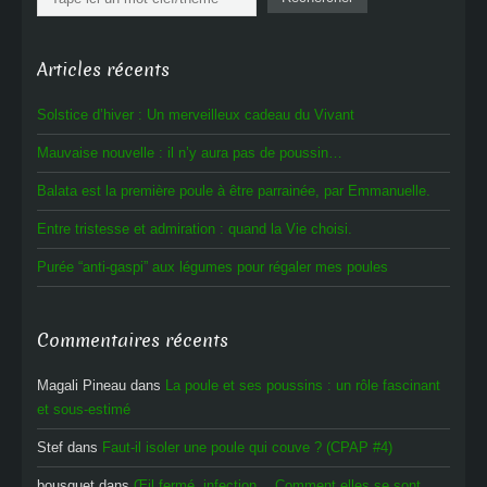
Articles récents
Solstice d’hiver : Un merveilleux cadeau du Vivant
Mauvaise nouvelle : il n’y aura pas de poussin…
Balata est la première poule à être parrainée, par Emmanuelle.
Entre tristesse et admiration : quand la Vie choisi.
Purée “anti-gaspi” aux légumes pour régaler mes poules
Commentaires récents
Magali Pineau
dans
La poule et ses poussins : un rôle fascinant
et sous-estimé
Stef
dans
Faut-il isoler une poule qui couve ? (CPAP #4)
bousquet
dans
Œil fermé, infection… Comment elles se sont