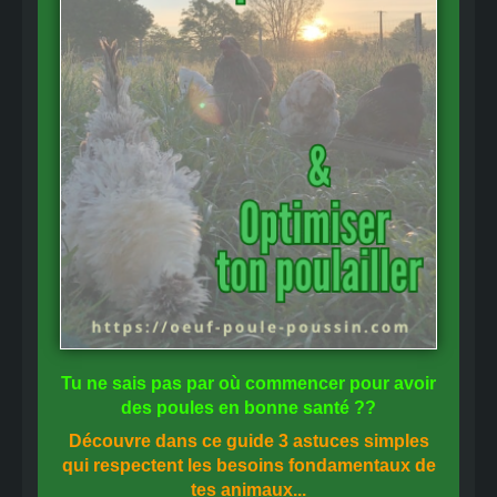
Tu ne sais pas
par où commencer
pour avoir
des
poules en bonne santé
??
Découvre dans ce guide
3 astuces simples
qui respectent les besoins fondamentaux de
tes animaux...