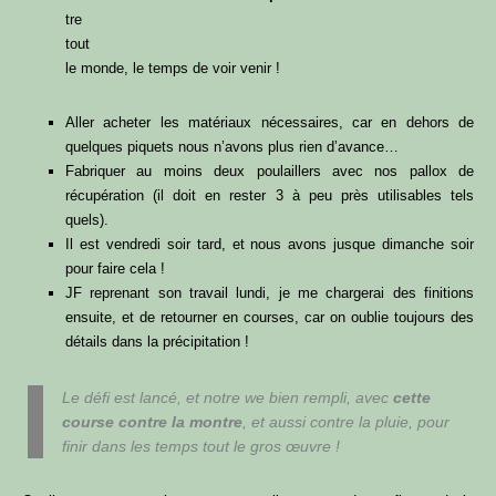
tre
tout
le monde, le temps de voir venir !
Aller acheter les matériaux nécessaires, car en dehors de
quelques piquets nous n’avons plus rien d’avance…
Fabriquer au moins deux poulaillers avec nos pallox de
récupération (il doit en rester 3 à peu près utilisables tels
quels).
Il est vendredi soir tard, et nous avons jusque dimanche soir
pour faire cela !
JF reprenant son travail lundi, je me chargerai des finitions
ensuite, et de retourner en courses, car on oublie toujours des
détails dans la précipitation !
Le défi est lancé, et notre we bien rempli, avec
cette
course contre la montre
, et aussi contre la pluie, pour
finir dans les temps tout le gros œuvre !