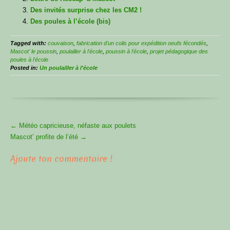
Des invités surprise chez les CM2 !
Des poules à l’école (bis)
Tagged with:
couvaison
,
fabrication d'un colis pour expédition oeufs fécondés
,
Mascot' le poussin
,
poulailler à l'école
,
poussin à l'école
,
projet pédagogique des
poules à l'école
Posted in:
Un poulailler à l'école
More
←
Météo capricieuse, néfaste aux poulets
Articles
Mascot’ profite de l’été
→
Ajoute ton commentaire !