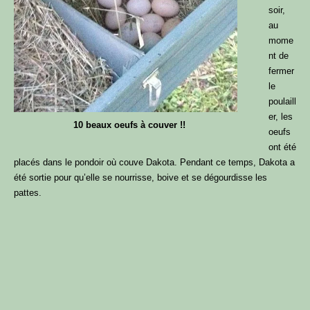
soir,
au
mome
nt de
fermer
le
poulaill
er, les
10 beaux oeufs à couver !!
oeufs
ont été
placés dans le pondoir où couve Dakota. Pendant ce temps, Dakota a
été sortie pour qu’elle se nourrisse, boive et se dégourdisse les
pattes.