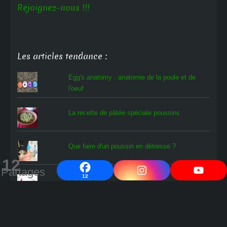
Rejoignez-nous !!!
Les articles tendance :
Egg's anatomy : anatomie de la poule et de
l'oeuf
La recette de pâtée spéciale poussins
Que faire d'un poussin en détresse ?
12
Partages
12
L'oiseau rare
Comment savoir si les œufs en cours
d'incubation contiennent un poussin ?