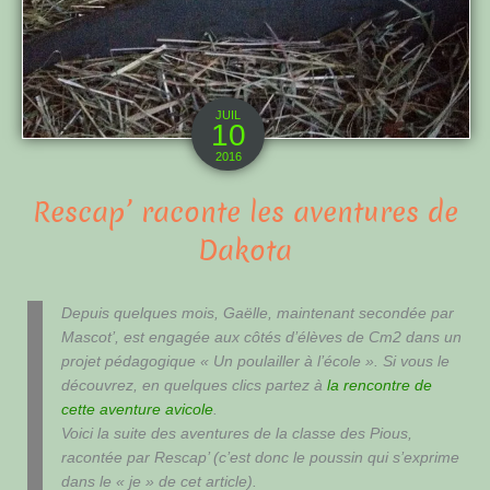
JUIL
10
2016
Rescap’ raconte les aventures de
Dakota
Depuis quelques mois, Gaëlle, maintenant secondée par
Mascot’, est engagée aux côtés d’élèves de Cm2 dans un
projet pédagogique « Un poulailler à l’école ». Si vous le
découvrez, en quelques clics partez à
la rencontre de
cette aventure avicole
.
Voici la suite des aventures de la classe des Pious,
racontée par Rescap’ (c’est donc le poussin qui s’exprime
dans le « je » de cet article).