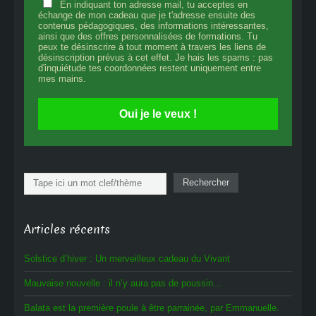
En indiquant ton adresse mail, tu acceptes en
échange de mon cadeau que je t'adresse ensuite des
contenus pédagogiques, des informations intéressantes,
ainsi que des offres personnalisées de formations. Tu
peux te désinscrire à tout moment à travers les liens de
désinscription prévus à cet effet. Je hais les spams : pas
d'inquiétude tes coordonnées restent uniquement entre
mes mains.
Oui je le veux !
Rechercher
Rechercher
Articles récents
Solstice d’hiver : Un merveilleux cadeau du Vivant
Mauvaise nouvelle : il n’y aura pas de poussin…
Balata est la première poule à être parrainée, par Emmanuelle.