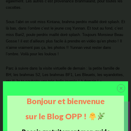
également. Les autres c’est provenance Brahmaland, pour toutes les
cocottes.
Sous l’abri on voit miss Kintana, brahma perdrix maillé doré splash. Et
là bas, dans l’ombre c’est le jeune coq Yunnan. Et tout au fond, c’est
miss Bari2, poule perdrix maillé doré splash. Toujours Monsieur Beau
Gosse ! il est d’ailleurs plus facile à prendre en vidéo qu’en photo ! Il
n’aime vraiment pas ça, les photos !! Yunnan veut rester dans
l’ombre. Voilà pour les loulous !
Parc à suivre dans la visite virtuelle de demain : la petite famille de
BH, les brahmas S2, Les brahmas BF1, Les Bleuets, les wyandottes,
etc !! Je te souhaite une très belle journée ! à demain ! »
Bonjour et bienvenue
j'aime
sur le Blog OPP !
Facebook