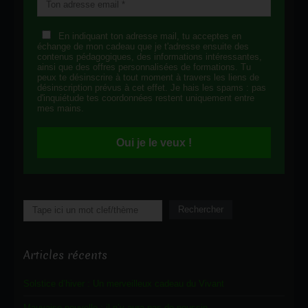
En indiquant ton adresse mail, tu acceptes en
échange de mon cadeau que je t'adresse ensuite des
contenus pédagogiques, des informations intéressantes,
ainsi que des offres personnalisées de formations. Tu
peux te désinscrire à tout moment à travers les liens de
désinscription prévus à cet effet. Je hais les spams : pas
d'inquiétude tes coordonnées restent uniquement entre
mes mains.
Oui je le veux !
Rechercher
Rechercher
Articles récents
Solstice d’hiver : Un merveilleux cadeau du Vivant
Mauvaise nouvelle : il n’y aura pas de poussin…