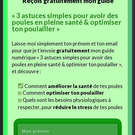
Reçois gratuitement mon guide
J’aime ça :
« 3 astuces simples pour avoir des
poules en pleine santé & optimiser
ton poulailler »
Laisse-moi simplement ton prénom et ton email
Ces articles devraient vous intéresser :
pour que je t’envoie
gratuitement
mon guide
numérique « 3 astuces simples pour avoir des
poules en pleine santé & optimiser ton poulailler »,
et découvre :
Un p’tit tour à Brahmaland
Un p’tit tour à Brahmaland
Comment
améliorer la santé
de tes poules
(#3)
(#12)
Comment
optimiser ton poulailler
Quels sont les besoins physiologiques à
respecter, pour
réduire le stress
de tes poules
Un p’tit tour à Brahmaland