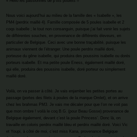
« Hello les passionnés de p’tits poulets !!
Nous voici aujourd’hui au milieu de la famille des « Isabelle », les
PM4 (perdrix maillé 4). Famille composée de 5 poules isabelle et 2
coqs isabelle ; le tout non consanguin, puisque j’ai fait venir les sujets
de différentes souches, en provenance de différents éleveurs, en
particulier de Belgique. Ceci avec une bonne traçabilité, puisque les
animaux viennent de l’étranger. Une poule perdrix maillé doré,
porteuse du gêne isabelle, qui produira des poussins isabelle ou dorés
porteurs isabelle. Et ma petite poule Eness, également maillé doré,
qui elle, produira des poussins isabelle, doré porteur ou simplement
maillé doré.
Voilà, on va passer à côté. Je vais enjamber les petites portes au
passage (portes des filets à poules de la marque Omlet), et on arrive
chez les brahmas PM3. Je vais me décaler pour que l’on ne voit pas
que mon ombre ! voilà le coq B.G. (pour Beau Gosse) provenance de
Belgique également, devant c’est la poule Princess’. Donc là, on
travaille en coloris perdrix maillé bleu et perdrix maillé doré. Voici Vic
et Youpi, à côté de moi, c’est miss Kana, provenance Belgique