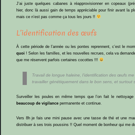
J’ai juste quelques cabanes à réapprovisionner en copeaux (pré
hier, donc là aussi gain de temps appréciable pour finir avant la plu
mais ce n’est pas comme ça tous les jours !!
L’identification des œufs
À cette période de l’année ou les pontes reprennent, c’est le mom
quoi
! Selon les familles, et les nouvelles recrues, cela va deman
que me réservent parfois certaines cocottes !!!
Travail de longue haleine, l’identification des œufs m
travailler génétiquement dans le bon sens, et surtout s
Surveiller les poules en même temps que l’on fait le nettoyage
beaucoup de vigilance
permanente et continue.
Vers 8h je fais une mini pause avec une tasse de thé et une ma
distribuer à ses trois poussins !! Quel moment de bonheur qui me d