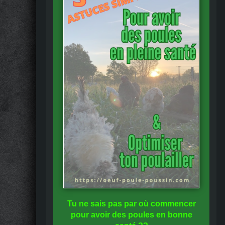
Tu ne sais pas
par où commencer
pour avoir des
poules en bonne