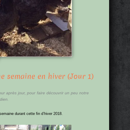
e semaine en hiver (Jour 1)
 jour après jour, pour faire découvrir un peu notre
dien.
 semaine durant cette fin d’hiver 2018.