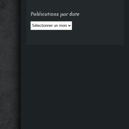
Publications par date
Publications
par
date