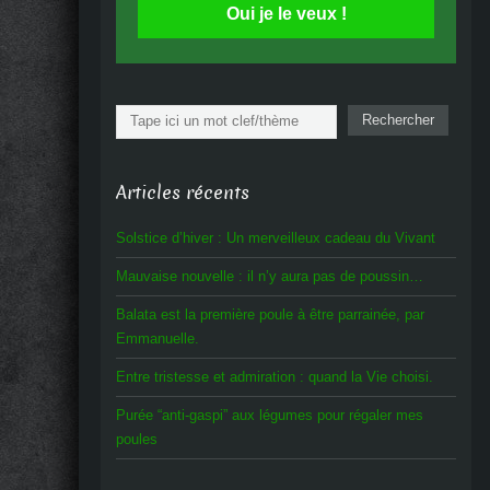
Oui je le veux !
Rechercher
Rechercher
Articles récents
Solstice d’hiver : Un merveilleux cadeau du Vivant
Mauvaise nouvelle : il n’y aura pas de poussin…
Balata est la première poule à être parrainée, par
Emmanuelle.
Entre tristesse et admiration : quand la Vie choisi.
Purée “anti-gaspi” aux légumes pour régaler mes
poules