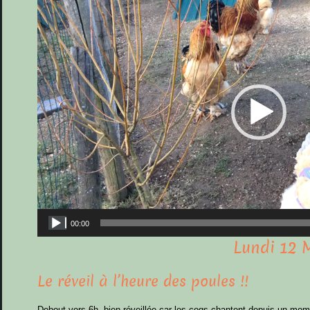
vidéo
00:00
Lundi 12 
Le réveil à l’heure des poules !!
Debout vers 6h, bien réveillée car les coqs chantent depuis un mom