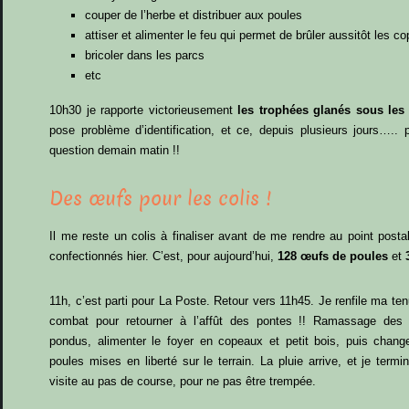
couper de l’herbe et distribuer aux poules
attiser et alimenter le feu qui permet de brûler aussitôt les
bricoler dans les parcs
etc
10h30 je rapporte victorieusement
les trophées glanés sous les
pose problème d’identification, et ce, depuis plusieurs jours….. 
question demain matin !!
Des œufs pour les colis !
Il me reste un colis à finaliser avant de me rendre au point post
confectionnés hier. C’est, pour aujourd’hui,
128 œufs de poules
et
11h, c’est parti pour La Poste. Retour vers 11h45. Je renfile ma te
combat pour retourner à l’affût des pontes !! Ramassage des
pondus, alimenter le foyer en copeaux et petit bois, puis chang
poules mises en liberté sur le terrain. La pluie arrive, et je term
visite au pas de course, pour ne pas être trempée.