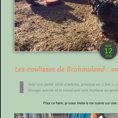
MAR
12
2018
Les coulisses de Brahmaland : un
Voici une petite série d’articles, presque en « live »,
élevage avicole et le travail que cela implique au quoti
Pour ce faire, je vous invite à me suivre sur une
Lecteur