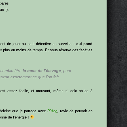
parés
ie !),
ent de jouer au petit détective en surveillant
qui pond
der plus ou moins de temps. Et sous réserve des facéties
e semble être
la base de l’élevage
, pour
avoir exactement ce que l’on fait.
 est assez facile, et amusant, même si cela oblige à
deleine que je partage avec
P’Ang
,
ravie de pouvoir en
onne de l’énergie !