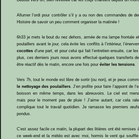
Allumer l’ordi pour contrôler s’il y a ou non des commandes de der
Histoire de savoir un peu comment organiser la matinée !
6h33 je mets le bout du nez dehors, armée de ma lampe frontale 
poulaillers avant le jour, cela évite les conflits à l’intérieur, l’énerv
cocottes
d’une part, et pour celui qui fait l’entretien ensuite, car l
plus, ces derniers jours nous avons effectué quelques transferts de 
être réactif dès le matin, encore une fois pour
éviter les tensions
.
Vers 7h, tout le monde est libre de sortir (ou non), et je peux com
le nettoyage des poulaillers
. J’en profite pour faire l’appoint de l’
boisson en même temps, dans les abreuvoirs. Le ciel est mena
mais pour le moment pas de pluie ! J’aime autant, car cela rale
complique tout le travail quotidien. Je ramasse les premiers œuf
pondus.
C’est assez facile ce matin, la plupart des litières ont été remises 
ce week-end et la météo est avec moi, hormis le vent qui souffle