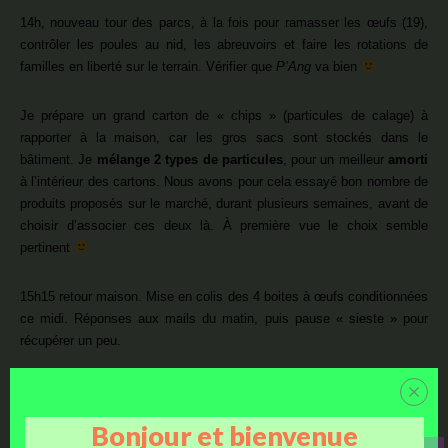
14h, nouveau tour des parcs, à la fois pour ramasser les œufs (19),
contrôler les poules au nid, les abreuvoirs et faire les rotations de
familles en liberté sur le terrain. Vérifier que
P’Ang
va bien
Je prépare un grand carton de « chips » (particules de calage) à
rapporter à la maison, car les gros sacs sont stockés dans le
bâtiment. Je
mélange 2 types de particules
, pour un meilleur
amorti
à l’intérieur des cartons. Nous avons pour cela essayé bon nombre de
produits proposés sur le marché, durant plusieurs semaines, avant de
choisir d’associer ces deux là. À première vue le choix semble
pertinent
15h15 retour maison. Mise en colis des 4 boites à œufs conditionnées
ce midi. Réponses aux mails du matin, puis pause « sieste » pour
récupérer un peu.
Bricolage et soins du soir
Bonjour et bienvenue
17h15 il y a même des éclaircies avec un peu de soleil ! J’allume le