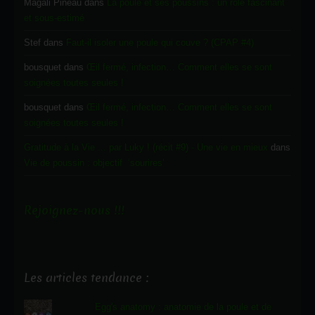
Magali Pineau
dans
La poule et ses poussins : un rôle fascinant
et sous-estimé
Stef
dans
Faut-il isoler une poule qui couve ? (CPAP #4)
bousquet
dans
Œil fermé, infection… Comment elles se sont
soignées toutes seules !
bousquet
dans
Œil fermé, infection… Comment elles se sont
soignées toutes seules !
Gratitude à la Vie ... par Luky ! (récit #9) - Une vie en mieux
dans
Vie de poussin : objectif ‘sourires’
Rejoignez-nous !!!
Les articles tendance :
Egg's anatomy : anatomie de la poule et de