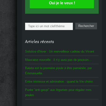
Oui je le veux !
Rechercher
Rechercher
Articles récents
Solstice d’hiver : Un merveilleux cadeau du Vivant
Mauvaise nouvelle : il n’y aura pas de poussin…
Balata est la première poule à être parrainée, par
Emmanuelle.
Entre tristesse et admiration : quand la Vie choisi.
Purée “anti-gaspi” aux légumes pour régaler mes
poules