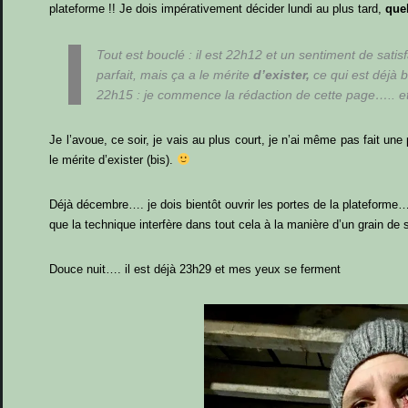
plateforme !! Je dois impérativement décider lundi au plus tard,
que
Tout est bouclé : il est 22h12 et un sentiment de sati
parfait, mais ça a le mérite
d’exister,
ce qui est déjà b
22h15 : je commence la rédaction de cette page….. et o
Je l’avoue, ce soir, je vais au plus court, je n’ai même pas fait une
le mérite d’exister (bis).
Déjà décembre…. je dois bientôt ouvrir les portes de la plateform
que la technique interfère dans tout cela à la manière d’un grain de s
Douce nuit…. il est déjà 23h29 et mes yeux se ferment