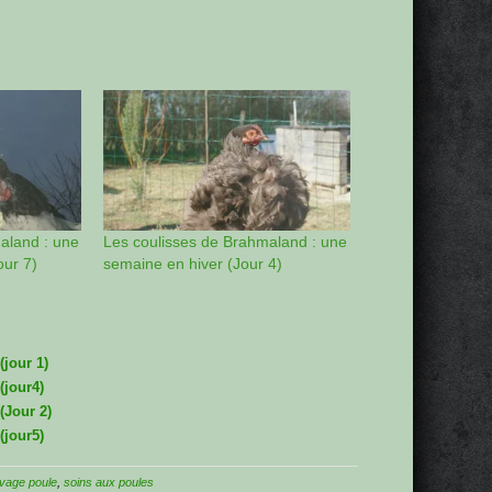
aland : une
Les coulisses de Brahmaland : une
our 7)
semaine en hiver (Jour 4)
jour 1)
(jour4)
(Jour 2)
(jour5)
evage poule
,
soins aux poules