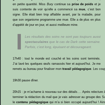
en petite quantité. Miss
Bury
continue sa
prise de poids
et je
suis contente de voir qu’elle a commencé sa
mue
, c’est bon
signe. Elle était bien trop affaiblie avant, par la maladie, pour
que son organisme programme une mue. Elle a de plus en plus
d’appétit de jour en jour, et aussi meilleure mine.
Les résultats des soins ne sont pas toujours aussi
spectaculaires
que le cas de
Dark
cette semaine.
Parfois, c’est long, épuisant et décourageant.
17h40 : tout le monde est couché et les soins sont terminés.
J’ai lavé les quelques œufs ramassés hier et aujourd’hui. Je me
remets au bureau pour finaliser mon
travail pédagogique
. Les coup
19h30 pause dîner.
20h15 : je m’acharne à nouveau sur des détails…. Après relecture à
terminer la rédaction du mail que je vais adresser au groupe des Su
le
contenu pédagogique
qui m’a si bien occupé aujourd’hui ! Ain