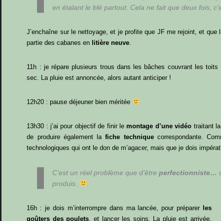
en étalant le blé partout. Cela ne fait que deux fois, c
J’enchaîne sur le nettoyage, et je profite que JF me rejoint, et que
partie des cabanes en
litière neuve
.
11h : je répare plusieurs trous dans les bâches couvrant les toits
sec. La pluie est annoncée, alors autant anticiper !
12h20 : pause déjeuner bien méritée
13h30 : j’ai pour objectif de finir le
montage d’une vidéo
traitant l
de produire également la
fiche technique
correspondante. Comm
technologiques qui ont le don de m’agacer, mais que je dois impéra
C’est un réel problème que d’être
perfectionniste…
c
produis.
16h : je dois m’interrompre dans ma lancée, pour préparer
les
goûters des poulets
, et lancer les soins. La pluie est arrivée,