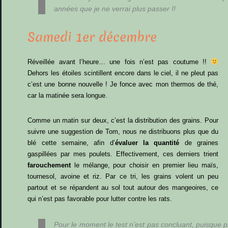
années que je ne verrai plus passer !!
Samedi 1er décembre
Réveillée avant l’heure… une fois n’est pas coutume !!
Dehors les étoiles scintillent encore dans le ciel, il ne pleut pas
c’est une bonne nouvelle ! Je fonce avec mon thermos de thé,
car la matinée sera longue.
Comme un matin sur deux, c’est la distribution des grains. Pour
suivre une suggestion de Tom, nous ne distribuons plus que du
blé cette semaine, afin d’
évaluer la quantité
de graines
gaspillées par mes poulets. Effectivement, ces derniers trient
farouchement
le mélange, pour choisir en premier lieu maïs,
tournesol, avoine et riz. Par ce tri, les grains volent un peu
partout et se répandent au sol tout autour des mangeoires, ce
qui n’est pas favorable pour lutter contre les rats.
Pour le moment le test n’est pas concluant, puisque pl