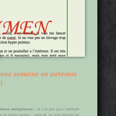
: une semaine en automne
)
itesse vertigineuse
! Je n’ai pas pour habitude
e le temps passe… mais là, ce sont bientôt les