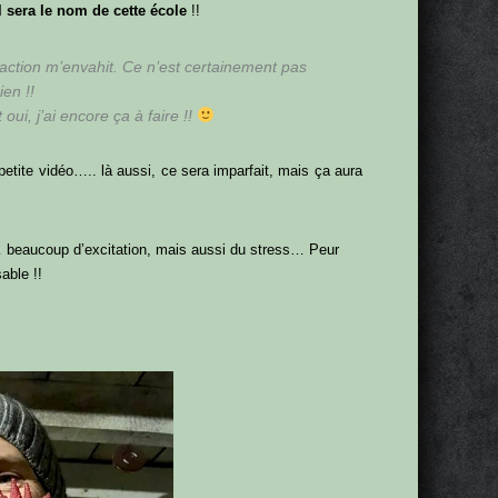
l sera le nom de cette école
!!
sfaction m’envahit. Ce n’est certainement pas
ien !!
ui, j’ai encore ça à faire !!
 petite vidéo….. là aussi, ce sera imparfait, mais ça aura
e… beaucoup d’excitation, mais aussi du stress… Peur
able !!