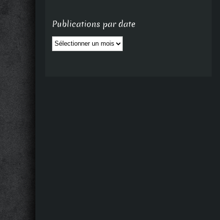
Publications par date
Publications
par
date