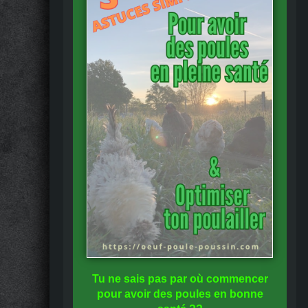
Tu ne sais pas
par où commencer
pour avoir des
poules en bonne