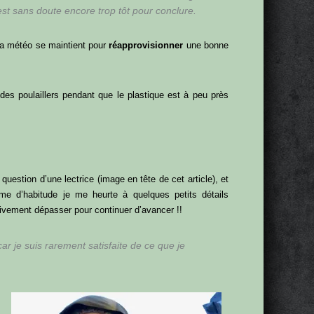
’est sans doute encore trop tôt pour conclure.
 la météo se maintient pour
réapprovisionner
une bonne
 des poulaillers pendant que le plastique est à peu près
a question d’une lectrice (image en tête de cet article), et
e d’habitude je me heurte à quelques petits détails
tivement dépasser pour continuer d’avancer !!
ar je suis rarement satisfaite de ce que je