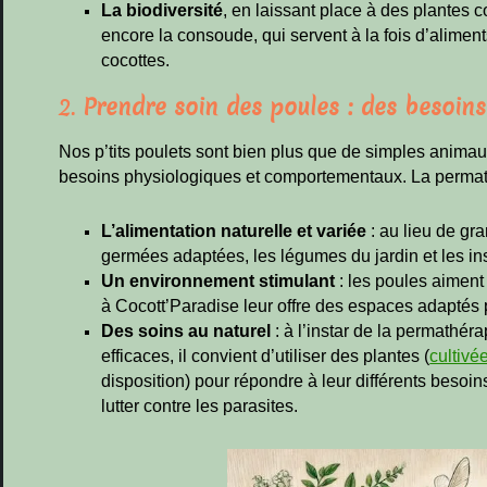
La biodiversité
, en laissant place à des plantes c
encore la consoude, qui servent à la fois d’aliment
cocottes.
2.
Prendre soin des poules : des besoins
Nos p’tits poulets sont bien plus que de simples animaux
besoins physiologiques et comportementaux. La permath
L’alimentation naturelle et variée
: au lieu de gra
germées adaptées, les légumes du jardin et les in
Un environnement stimulant
: les poules aiment 
à Cocott’Paradise leur offre des espaces adaptés p
Des soins au naturel
: à l’instar de la permathér
efficaces, il convient d’utiliser des plantes (
cultivé
disposition) pour répondre à leur différents besoi
lutter contre les parasites.