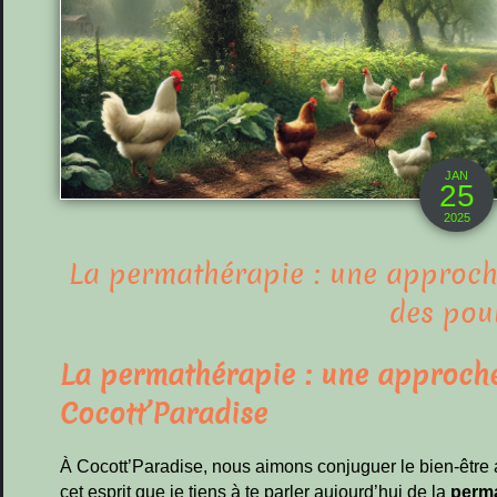
JAN
25
2025
La permathérapie : une approche
des pou
La permathérapie : une approche
Cocott’Paradise
À Cocott’Paradise, nous aimons conjuguer le bien-être a
cet esprit que je tiens à te parler aujourd’hui de la
perm