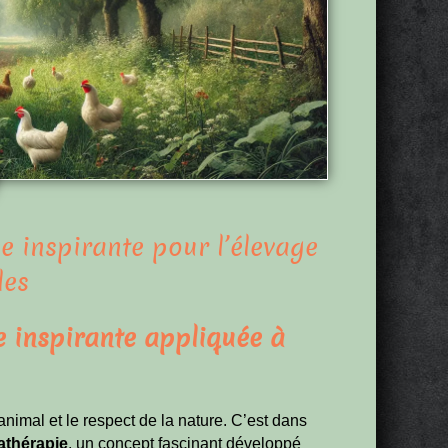
 inspirante pour l’élevage
les
 inspirante appliquée à
nimal et le respect de la nature. C’est dans
athérapie
, un concept fascinant développé