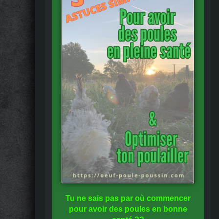
Tu ne sais pas
par où commencer
pour avoir des
poules en bonne