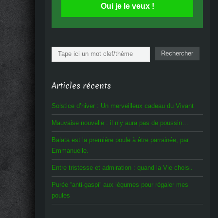
Oui je le veux !
Rechercher
Rechercher
Articles récents
Solstice d’hiver : Un merveilleux cadeau du Vivant
Mauvaise nouvelle : il n’y aura pas de poussin…
Balata est la première poule à être parrainée, par
Emmanuelle.
Entre tristesse et admiration : quand la Vie choisi.
Purée “anti-gaspi” aux légumes pour régaler mes
poules