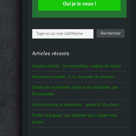
Oui je le veux !
Rechercher
Rechercher
Articles récents
Solstice d’hiver : Un merveilleux cadeau du Vivant
Mauvaise nouvelle : il n’y aura pas de poussin…
Balata est la première poule à être parrainée, par
Emmanuelle.
Entre tristesse et admiration : quand la Vie choisi.
Purée “anti-gaspi” aux légumes pour régaler mes
poules