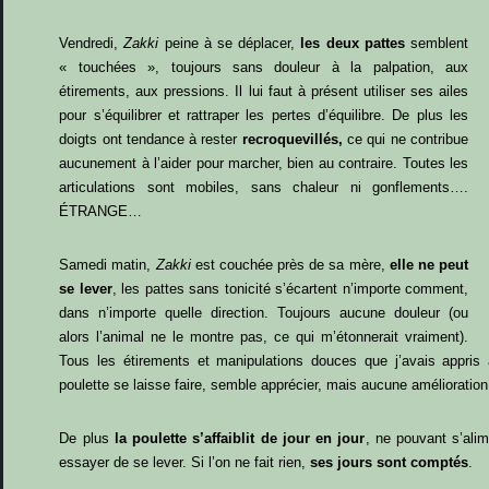
Vendredi,
Zakki
peine à se déplacer,
les deux pattes
semblent
« touchées », toujours sans douleur à la palpation, aux
étirements, aux pressions. Il lui faut à présent utiliser ses ailes
pour s’équilibrer et rattraper les pertes d’équilibre. De plus les
doigts ont tendance à rester
recroquevillés,
ce qui ne contribue
aucunement à l’aider pour marcher, bien au contraire. Toutes les
articulations sont mobiles, sans chaleur ni gonflements….
ÉTRANGE…
Samedi matin,
Zakki
est couchée près de sa mère,
elle ne peut
se lever
, les pattes sans tonicité s’écartent n’importe comment,
dans n’importe quelle direction. Toujours aucune douleur (ou
alors l’animal ne le montre pas, ce qui m’étonnerait vraiment).
Tous les étirements et manipulations douces que j’avais appri
poulette se laisse faire, semble apprécier, mais aucune amélioration 
De plus
la poulette s’affaiblit de jour en jour
, ne pouvant s’ali
essayer de se lever. Si l’on ne fait rien,
ses jours sont comptés
.