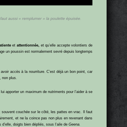
il faut aussi « remplumer » la poulette épuisée.
atiente
et
attentionnée,
et qu’elle accepte volontiers de
t âge un poussin est normalement sevré depuis longtemps
 avoir accès à la nourriture. C’est déjà un bon point, car
, non plus.
e lui apporter un maximum de nutriments pour l’aider à se
t souvent couchée sur le côté, les pattes en vrac. Il faut
irement, et ne la coince pas non plus en revenant dans
d’elle, doigts bien dépliés, sous l’aile de
Geena.