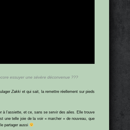
e encore essuyer une sévère déconvenue ???
ulager
Zakki
et qui sait, la remettre réellement sur pieds
r à l’assiette, et ce, sans se servir des ailes. Elle trouve
est une telle joie de la voir « marcher » de nouveau, que
le partager aussi