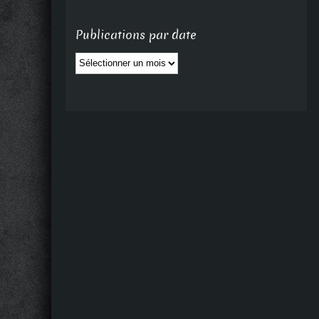
Publications par date
Publications
par
date