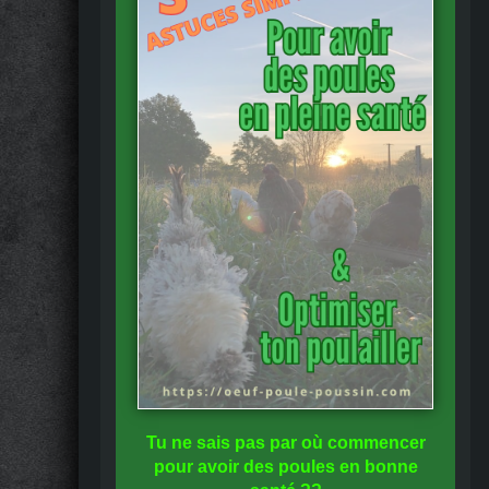
Tu ne sais pas
par où commencer
pour avoir des
poules en bonne