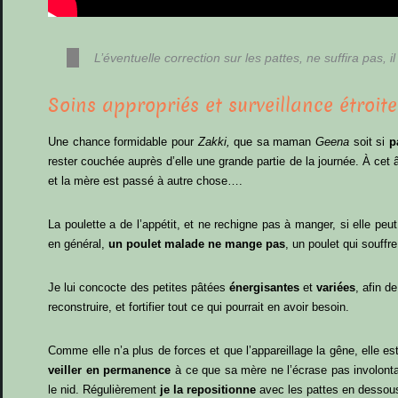
L’éventuelle correction sur les pattes, ne suffira pas, 
Soins appropriés et surveillance étroite
Une chance formidable pour
Zakki,
que sa maman
Geena
soit si
p
rester couchée auprès d’elle une grande partie de la journée. À ce
et la mère est passé à autre chose….
La poulette a de l’appétit, et ne rechigne pas à manger, si elle peut
en général,
un poulet malade ne mange pas
, un poulet qui souffre
Je lui concocte des petites pâtées
énergisantes
et
variées
, afin d
reconstruire, et fortifier tout ce qui pourrait en avoir besoin.
Comme elle n’a plus de forces et que l’appareillage la gêne, elle es
veiller en permanence
à ce que sa mère ne l’écrase pas involonta
le nid. Régulièrement
je la repositionne
avec les pattes en dessous 