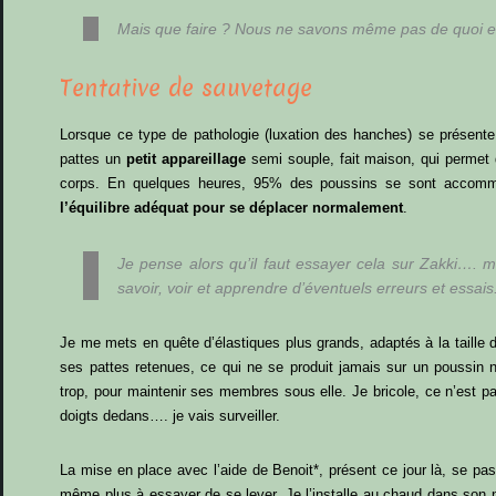
Mais que faire ? Nous ne savons même pas de quoi el
Tentative de sauvetage
Lorsque ce type de pathologie (luxation des hanches) se présente
pattes un
petit appareillage
semi souple, fait maison, qui permet 
corps. En quelques heures, 95% des poussins se sont accom
l’équilibre adéquat pour se déplacer normalement
.
Je pense alors qu’il faut essayer cela sur
Zakki….
mê
savoir, voir et apprendre d’éventuels erreurs et essais
Je me mets en quête d’élastiques plus grands, adaptés à la taille 
ses pattes retenues, ce qui ne se produit jamais sur un poussin 
trop, pour maintenir ses membres sous elle. Je bricole, ce n’est pa
doigts dedans…. je vais surveiller.
La mise en place avec l’aide de Benoit*, présent ce jour là, se pa
même plus à essayer de se lever. Je l’installe au chaud dans son ni