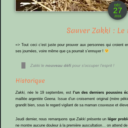
DÉC
27
2016
Sauver Zakki : Le
=> Tout ceci c’est juste pour prouver aux personnes qui croient 
ses journées, voire même que ça pourrait s’ennuyer !
Zakki
le
nouveau défi
pour s’occuper l’esprit !
Historique
Zakki,
née le 19 septembre, est
l’un des derniers poussins éc
maillée argentée
Geena.
Issue d’un croisement original (mère pékin
grandit bien, sous le regard vigilant de sa maman couveuse et élev
Jeudi dernier, nous remarquons que
Zakki
présente un
léger prob
ne montre aucune douleur à la première auscultation… on attend de 