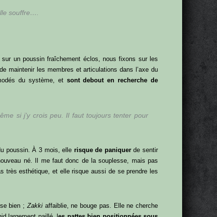
le souffre….
 sur un poussin fraîchement éclos, nous fixons sur les
de maintenir les membres et articulations dans l’axe du
modés du système, et
sont debout en recherche de
me si j’y crois peu. Il faut toujours tenter pour
.
du poussin. À 3 mois, elle
risque de paniquer
de sentir
nouveau né. Il me faut donc de la souplesse, mais pas
s très esthétique, et elle risque aussi de se prendre les
sse bien ;
Zakki
affaiblie, ne bouge pas. Elle ne cherche
d largement paillé, l
es pattes bien positionnées sous