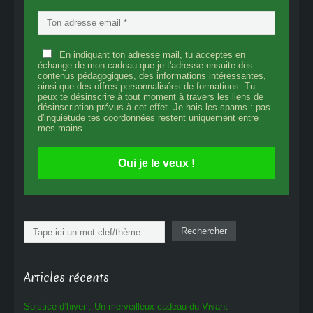
En indiquant ton adresse mail, tu acceptes en
échange de mon cadeau que je t'adresse ensuite des
contenus pédagogiques, des informations intéressantes,
ainsi que des offres personnalisées de formations. Tu
peux te désinscrire à tout moment à travers les liens de
désinscription prévus à cet effet. Je hais les spams : pas
d'inquiétude tes coordonnées restent uniquement entre
mes mains.
Oui je le veux !
Rechercher
Rechercher
Articles récents
Solstice d’hiver : Un merveilleux cadeau du Vivant