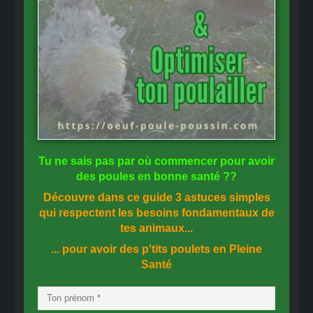
Tu ne sais pas
par où commencer
pour avoir
des
poules en bonne santé
??
Découvre dans ce guide
3 astuces simples
qui respectent les besoins fondamentaux de
tes animaux...
... pour avoir des p'tits poulets en
Pleine
Santé