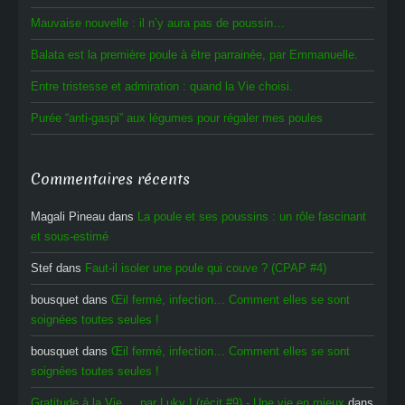
Mauvaise nouvelle : il n’y aura pas de poussin…
Balata est la première poule à être parrainée, par Emmanuelle.
Entre tristesse et admiration : quand la Vie choisi.
Purée “anti-gaspi” aux légumes pour régaler mes poules
Commentaires récents
Magali Pineau
dans
La poule et ses poussins : un rôle fascinant
et sous-estimé
Stef
dans
Faut-il isoler une poule qui couve ? (CPAP #4)
bousquet
dans
Œil fermé, infection… Comment elles se sont
soignées toutes seules !
bousquet
dans
Œil fermé, infection… Comment elles se sont
soignées toutes seules !
Gratitude à la Vie ... par Luky ! (récit #9) - Une vie en mieux
dans