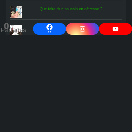
Que faire d'un poussin en détresse ?
0
L'oiseau rare
Partages
39
Comment savoir si les œufs en cours
d'incubation contiennent un poussin ?
Fabrication d'une éleveuse à poussins en 5
minutes !
Publications par date
Publications
par
date