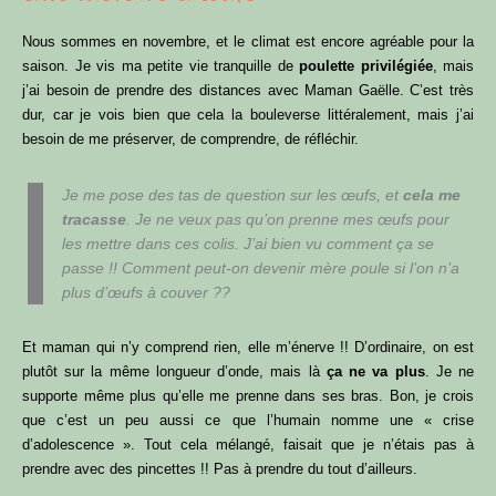
Nous sommes en novembre, et le climat est encore agréable pour la
saison. Je vis ma petite vie tranquille de
poulette privilégiée
, mais
j’ai besoin de prendre des distances avec Maman Gaëlle. C’est très
dur, car je vois bien que cela la bouleverse littéralement, mais j’ai
besoin de me préserver, de comprendre, de réfléchir.
Je me pose des tas de question sur les œufs, et
cela me
tracasse
. Je ne veux pas qu’on prenne mes œufs pour
les mettre dans ces colis. J’ai bien vu comment ça se
passe !! Comment peut-on devenir mère poule si l’on n’a
plus d’œufs à couver ??
Et maman qui n’y comprend rien, elle m’énerve !! D’ordinaire, on est
plutôt sur la même longueur d’onde, mais là
ça ne va plus
. Je ne
supporte même plus qu’elle me prenne dans ses bras. Bon, je crois
que c’est un peu aussi ce que l’humain nomme une « crise
d’adolescence ». Tout cela mélangé, faisait que je n’étais pas à
prendre avec des pincettes !! Pas à prendre du tout d’ailleurs.