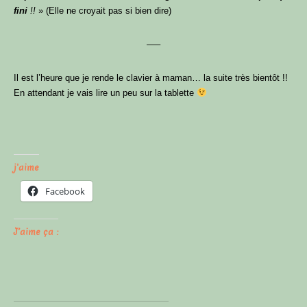
fini
!!
» (Elle ne croyait pas si bien dire)
JE VALIDE !
—–
Il est l’heure que je rende le clavier à maman… la suite très bientôt !!
En attendant je vais lire un peu sur la tablette
Je hais les spams : ton adresse email ne sera jamais cédée
ni revendue. En t’inscrivant ici, tu recevras mes articles,
vidéos, offres commerciales et autres conseils ou bons plans
pour t’aider à optimiser ton poulailler & avoir des p’tits
poulets en pleine santé. Tu peux te désabonner à tout
j'aime
moment.
Facebook
J’aime ça :