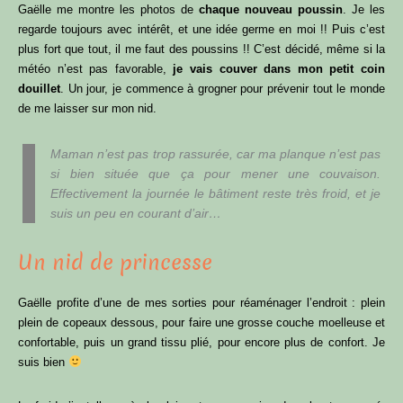
Gaëlle me montre les photos de
chaque nouveau poussin
. Je les
regarde toujours avec intérêt, et une idée germe en moi !! Puis c’est
plus fort que tout, il me faut des poussins !! C’est décidé, même si la
météo n’est pas favorable,
je vais couver dans mon petit coin
douillet
. Un jour, je commence à grogner pour prévenir tout le monde
de me laisser sur mon nid.
Maman n’est pas trop rassurée, car ma planque n’est pas
si bien située que ça pour mener une couvaison.
Effectivement la journée le bâtiment reste très froid, et je
suis un peu en courant d’air…
Un nid de princesse
Gaëlle profite d’une de mes sorties pour réaménager l’endroit : plein
plein de copeaux dessous, pour faire une grosse couche moelleuse et
confortable, puis un grand tissu plié, pour encore plus de confort. Je
suis bien