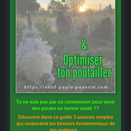
Tu ne sais pas
par où commencer
pour avoir
des
poules en bonne santé
??
Découvre dans ce guide
3 astuces simples
qui respectent les besoins fondamentaux de
tes animaux...