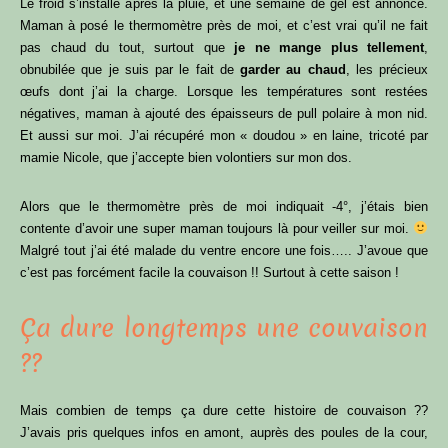
Le froid s’installe après la pluie, et une semaine de gel est annoncé.
Maman à posé le thermomètre près de moi, et c’est vrai qu’il ne fait
pas chaud du tout, surtout que
je ne mange plus tellement
,
obnubilée que je suis par le fait de
garder au chaud
, les précieux
œufs dont j’ai la charge. Lorsque les températures sont restées
négatives, maman à ajouté des épaisseurs de pull polaire à mon nid.
Et aussi sur moi. J’ai récupéré mon « doudou » en laine, tricoté par
mamie Nicole, que j’accepte bien volontiers sur mon dos.
Alors que le thermomètre près de moi indiquait -4°, j’étais bien
contente d’avoir une super maman toujours là pour veiller sur moi.
Malgré tout j’ai été malade du ventre encore une fois….. J’avoue que
c’est pas forcément facile la couvaison !! Surtout à cette saison !
Ça dure longtemps une couvaison
??
Mais combien de temps ça dure cette histoire de couvaison ??
J’avais pris quelques infos en amont, auprès des poules de la cour,