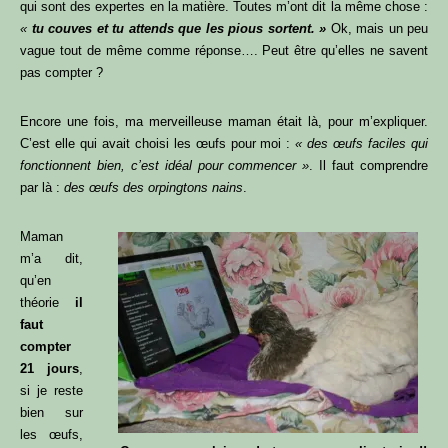
qui sont des expertes en la matière. Toutes m’ont dit la même chose :
«
tu couves et tu attends que les pious sortent. »
Ok, mais un peu
vague tout de même comme réponse…. Peut être qu’elles ne savent
pas compter ?
Encore une fois, ma merveilleuse maman était là, pour m’expliquer.
C’est elle qui avait choisi les œufs pour moi :
« des œufs faciles qui
fonctionnent bien, c’est idéal pour commencer »
. Il faut comprendre
par là :
des œufs des orpingtons nains
.
Maman
m’a dit,
qu’en
Bonjour et bienvenue
théorie
il
faut
sur le Blog OPP !
compter
21 jours
,
si je reste
Reçois gratuitement mon guide
bien sur
les œufs,