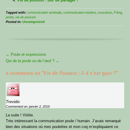
Vie de poussin : Dur de partager !
Tagged with:
communication annimale
,
communication intuitive
,
couvaison
,
P'Ang
,
ponte
,
vie de poussin
Posted in:
Uncategorized
More
←
Poule et expressions
Articles
Qui de la poule ou de l’œuf ?
→
5 comments on “
Vie de Poussin : J-3 c’est quoi ?
”
Trevidic
Commented on: janvier 2, 2019
La suite ! Viiiiite.
Très intéressant la communication poule / humain. J’avais remarqué
bien des situations où mes poulettes et mon coq m’expliquaient ce