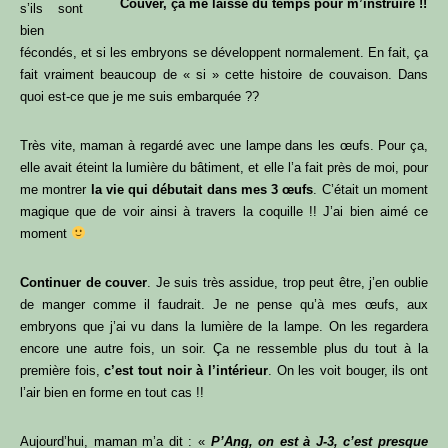
« 3 astuces simples pour avoir des
Couver, ça me laisse du temps pour m’instruire !!
s’ils sont
poules en pleine santé & optimiser
bien
ton poulailler »
fécondés, et si les embryons se développent normalement. En fait, ça
fait vraiment beaucoup de « si » cette histoire de couvaison. Dans
Laisse-moi simplement ton prénom et ton email
quoi est-ce que je me suis embarquée ??
pour que je t’envoie
gratuitement
mon guide
numérique « 3 astuces simples pour avoir des
Très vite, maman à regardé avec une lampe dans les œufs. Pour ça,
poules en pleine santé & optimiser ton poulailler »,
elle avait éteint la lumière du bâtiment, et elle l’a fait près de moi, pour
et découvre :
me montrer
la vie qui débutait dans mes 3 œufs
. C’était un moment
magique que de voir ainsi à travers la coquille !! J’ai bien aimé ce
Comment
améliorer la santé
de tes poules
moment
Comment
optimiser ton poulailler
Quels sont les besoins physiologiques à
Continuer de couver
. Je suis très assidue, trop peut être, j’en oublie
respecter, pour
réduire le stress
de tes poules
de manger comme il faudrait. Je ne pense qu’à mes œufs, aux
embryons que j’ai vu dans la lumière de la lampe. On les regardera
encore une autre fois, un soir. Ça ne ressemble plus du tout à la
première fois,
c’est tout noir à l’intérieur
. On les voit bouger, ils ont
l’air bien en forme en tout cas !!
Aujourd’hui, maman m’a dit : «
P’Ang, on est à J-3, c’est presque