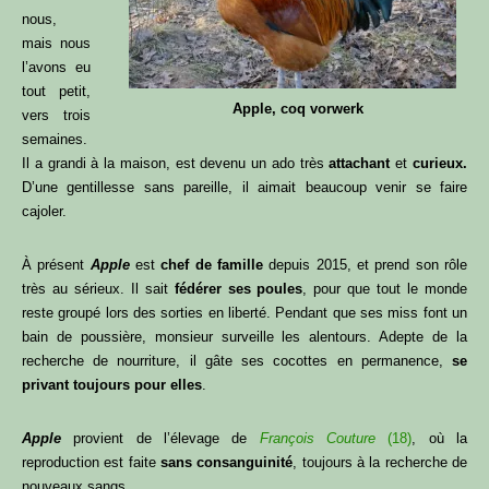
nous,
mais nous
l’avons eu
tout petit,
Apple, coq vorwerk
vers trois
semaines.
Il a grandi à la maison, est devenu un ado très
attachant
et
curieux.
D’une gentillesse sans pareille, il aimait beaucoup venir se faire
cajoler.
À présent
Apple
est
chef de famille
depuis 2015, et prend son rôle
très au sérieux. Il sait
fédérer
ses poules
, pour que tout le monde
reste groupé lors des sorties en liberté. Pendant que ses miss font un
bain de poussière, monsieur surveille les alentours. Adepte de la
recherche de nourriture, il gâte ses cocottes en permanence,
se
privant toujours pour elles
.
Apple
provient de l’élevage de
François Couture
(18)
, où la
reproduction est faite
sans consanguinité
, toujours à la recherche de
nouveaux sangs.