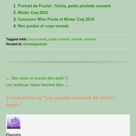
Portrait de Poulet : Simla, petite poulette vorwerk
Mister Coq 2016
Concours Miss Poule et Mister Coq 2014
Nos poules et coqs vorwek
Tagged with:
coq vorwerk
,
poule vorwerk
,
vorwek
,
vorwerk
Posted in:
Uncategorized
More
←
Des œufs et encore des œufs !!
Articles
Les brahmas fauve herminé bleu
→
2 comments on “
Les poules vorwerk de mister
Apple
”
Ravoire