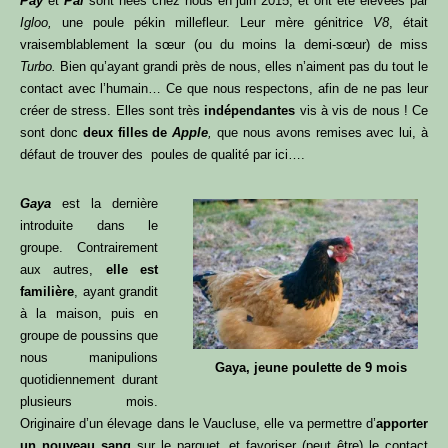
Pay
et
Pal
sont nées chez nous en juin 2015, et ont été élevées par
Igloo,
une poule pékin millefleur. Leur mère génitrice
V8
, était
vraisemblablement la sœur (ou du moins la demi-sœur) de miss
Turbo.
Bien qu’ayant grandi près de nous, elles n’aiment pas du tout le
contact avec l’humain… Ce que nous respectons, afin de ne pas leur
créer de stress. Elles sont très
indépendantes
vis à vis de nous ! Ce
sont donc
deux filles de
Apple
,
que nous avons remises avec lui, à
défaut de trouver des poules de qualité par ici….
Gaya
est la dernière
introduite dans le
groupe. Contrairement
aux autres,
elle est
familière
, ayant grandit
à la maison, puis en
groupe de poussins que
nous manipulions
Gaya, jeune poulette de 9 mois
quotidiennement durant
plusieurs mois.
Originaire d’un élevage dans le Vaucluse, elle va permettre d’
apporter
un nouveau sang
sur le parquet, et favoriser (peut être) le contact