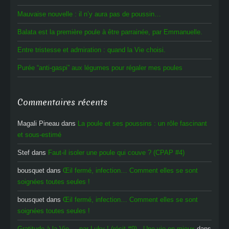
Mauvaise nouvelle : il n’y aura pas de poussin…
Balata est la première poule à être parrainée, par Emmanuelle.
Entre tristesse et admiration : quand la Vie choisi.
Purée “anti-gaspi” aux légumes pour régaler mes poules
Commentaires récents
Magali Pineau
dans
La poule et ses poussins : un rôle fascinant
et sous-estimé
Stef
dans
Faut-il isoler une poule qui couve ? (CPAP #4)
bousquet
dans
Œil fermé, infection… Comment elles se sont
soignées toutes seules !
bousquet
dans
Œil fermé, infection… Comment elles se sont
soignées toutes seules !
Gratitude à la Vie ... par Luky ! (récit #9) - Une vie en mieux
dans