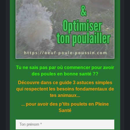
Tu ne sais pas
par où commencer
pour avoir
des
poules en bonne santé
??
Découvre dans ce guide
3 astuces simples
qui respectent les besoins fondamentaux de
tes animaux...
... pour avoir des p'tits poulets en
Pleine
Santé