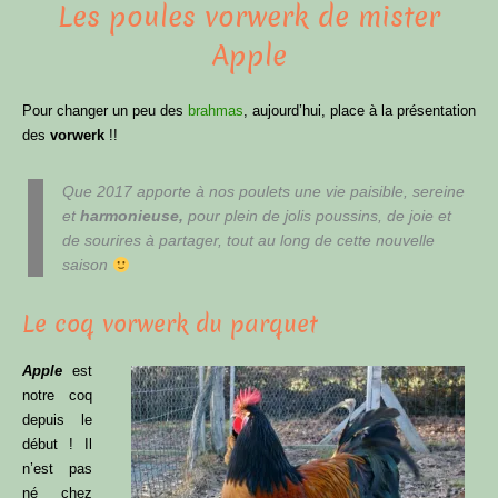
Les poules vorwerk de mister
Apple
Pour changer un peu des
brahmas
, aujourd’hui, place à la présentation
des
vorwerk
!!
Que 2017 apporte à nos poulets une vie paisible, sereine
et
harmonieuse,
pour plein de jolis poussins, de joie et
de sourires à partager, tout au long de cette nouvelle
saison
Le coq vorwerk du parquet
Apple
est
notre coq
depuis le
début ! Il
n’est pas
né chez