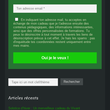
En indiquant ton adresse mail, tu acceptes en
échange de mon cadeau que je t'adresse ensuite des
contenus pédagogiques, des informations intéressantes,
ainsi que des offres personnalisées de formations. Tu
peux te désinscrire à tout moment à travers les liens de
désinscription prévus à cet effet. Je hais les spams : pas
d'inquiétude tes coordonnées restent uniquement entre
mes mains.
Oui je le veux !
Rechercher
Rechercher
Articles récents
Solstice d’hiver : Un merveilleux cadeau du Vivant