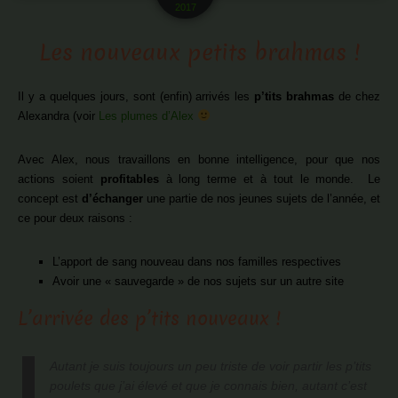
2017
Les nouveaux petits brahmas !
Il y a quelques jours, sont (enfin) arrivés les
p’tits brahmas
de chez
Alexandra (voir
Les plumes d’Alex
Avec Alex, nous travaillons en bonne intelligence, pour que nos
actions soient
profitables
à long terme et à tout le monde. Le
concept est
d’échanger
une partie de nos jeunes sujets de l’année, et
ce pour deux raisons :
L’apport de sang nouveau dans nos familles respectives
Avoir une « sauvegarde » de nos sujets sur un autre site
L’arrivée des p’tits nouveaux !
Autant je suis toujours un peu triste de voir partir les p’tits
poulets que j’ai élevé et que je connais bien, autant c’est