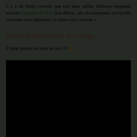
Il y a de fortes chances que ces deux petites brahmas rejoignent
ensuite
le parquet de
Best
(Les Bleus), afin de réorganiser une famille
complète avec également un jeune coq « maison ».
Petite présentation en image :
Il fallait profiter du soleil du jour !!!!