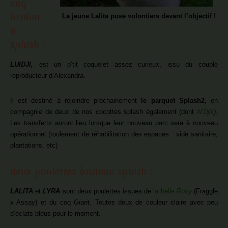
coq
brahm
La jeune Lalita pose volontiers devant l’objectif !
a
splash :
LUIDJI,
est un p’tit coquelet assez curieux, issu du couple
reproducteur d’Alexandra.
Il est destiné à rejoindre prochainement
le parquet Splash2
, en
compagnie de deux de nos cocottes splash également (dont
N’Djili
).
Les transferts auront lieu lorsque leur nouveau parc sera à nouveau
opérationnel (roulement de réhabilitation des espaces : vide sanitaire,
plantations, etc)
deux poulettes brahma splash :
LALITA
et
LYRA
sont deux poulettes issues de
la belle
Roxy
(Fraggle
x Assay) et du coq
Giant.
Toutes deux de couleur claire avec peu
d’éclats bleus pour le moment.