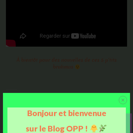
À bientôt pour des nouvelles de ces 5 p’tits
brahmas
j'aime
Facebook
Bonjour et bienvenue
J’aime ça :
sur le Blog OPP !
Chargement…