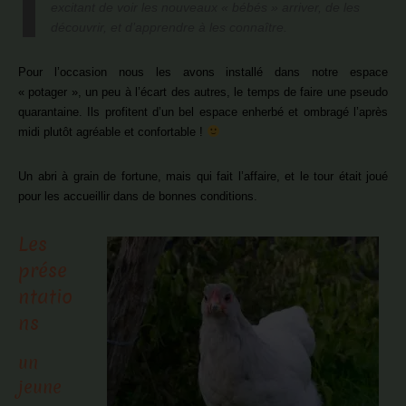
excitant de voir les nouveaux « bébés » arriver, de les
découvrir, et d’apprendre à les connaître.
Pour l’occasion nous les avons installé dans notre espace
« potager », un peu à l’écart des autres, le temps de faire une pseudo
quarantaine. Ils profitent d’un bel espace enherbé et ombragé l’après
midi plutôt agréable et confortable !
Un abri à grain de fortune, mais qui fait l’affaire, et le tour était joué
pour les accueillir dans de bonnes conditions.
Les
prése
ntatio
ns
un
jeune