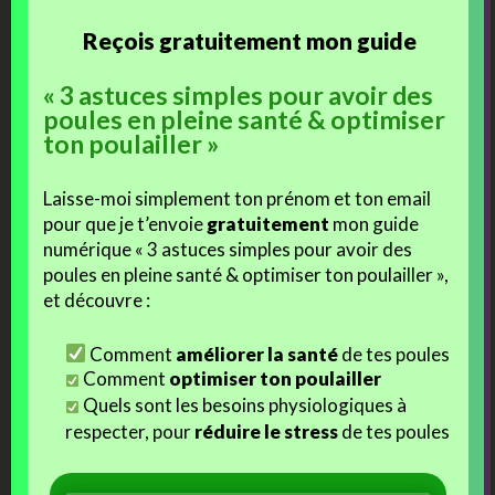
Reçois gratuitement mon guide
« 3 astuces simples pour avoir des
Ces articles devraient vous intéresser :
poules en pleine santé & optimiser
ton poulailler »
Laisse-moi simplement ton prénom et ton email
pour que je t’envoie
gratuitement
mon guide
Parquet 2020 : Les
Nos poules brahmas
numérique « 3 astuces simples pour avoir des
Brahmas splash/bleus S2
parisiennes !
poules en pleine santé & optimiser ton poulailler »,
et découvre :
Comment
améliorer la santé
de tes poules
Comment
optimiser ton poulailler
Quels sont les besoins physiologiques à
Les brahmas bleues de
respecter, pour
réduire le stress
de tes poules
Best
Autres Articles Sur Un Thème Proche Ou Similaire