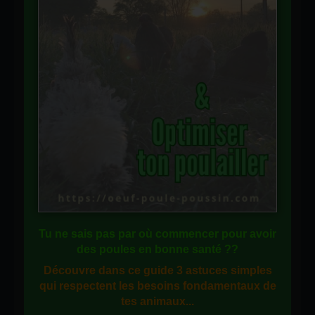
Tu ne sais pas
par où commencer
pour avoir
des
poules en bonne santé
??
Découvre dans ce guide
3 astuces simples
qui respectent les besoins fondamentaux de
tes animaux...