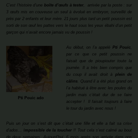
C’est l’histoire d’une
boîte d’œufs à tester
, arrivée par la poste : sur
3 œufs mis en couveuse un seul à évolué en embryon, surveillé de
près par 2 enfants et leur mère. 21 jours plus tard un petit poussin est
sorti de son œuf les pattes vers le haut sous les yeux ébahi d’un petit
garçon qui n’avait encore jamais vu de poussin !
Au début, on l’a appelé
Pti Pouic
,
par ce que ce petit poussin ne
faisait que de pioupiouter toute la
journée. Il a très bien compris que
du coup il avait droit à
plein de
câlins
. Quand il a été plus grand on
l’a habitué à être avec les poules du
jardin mais c’était dur de se faire
Pti Pouic ado
accepter ! Il faisait toujours à faire
le tour du jardin avec nous !
Puis un jour on s’est dit que c’était une fille et elle a fait sa crise
d’ados… I
mpossible de la toucher
!! Tout cela s’est calmé au bout
de deux semaines. Aujourd’hui, 6 mois après son arrivée dans nos