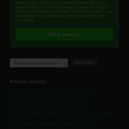
ainsi que des offres personnalisées de formations. Tu
peux te désinscrire à tout moment à travers les liens de
désinscription prévus à cet effet. Je hais les spams : pas
d'inquiétude tes coordonnées restent uniquement entre
mes mains.
Oui je le veux !
Rechercher
Rechercher
Articles récents
Solstice d’hiver : Un merveilleux cadeau du Vivant
Mauvaise nouvelle : il n’y aura pas de poussin…
Balata est la première poule à être parrainée, par Emmanuelle.
Entre tristesse et admiration : quand la Vie choisi.