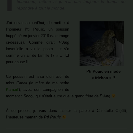
beaucoup, même si je n’ai pas toujours le temps de
répondre à tout le monde.
J’ai envie aujourd’hui, de mettre à
l’honneur
Pti Pouic
, un poussin
huppé né en janvier 2018 (voir image
ci-dessus). Comme dirait
P’Ang
lorsqu’elle a vu la photo : « y’a
comme un air de famille !? » … Et
pour cause !!
Pti Pouic en mode
Ce poussin est issu d’un œuf de
« frichon » !!
miss
Canail
(la mère de ma petite
Kamail
‘), avec son compagnon du
moment :
Shogi
, qui n’était autre que le grand frère de
P’Ang
À ce propos, je vais donc laisser la parole à Christelle C.(36),
l’heureuse maman de
Pti Pouic