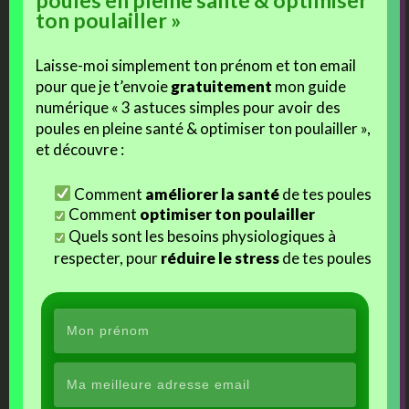
ton poulailler »
Laisse-moi simplement ton prénom et ton email
pour que je t’envoie
gratuitement
mon guide
Les poussins du Challenge
Cotcot, poule naine
numérique « 3 astuces simples pour avoir des
Incubation & Poussins
huppée dorée
poules en pleine santé & optimiser ton poulailler »,
(CIP)
et découvre :
Comment
améliorer la santé
de tes poules
Comment
optimiser ton poulailler
Quels sont les besoins physiologiques à
respecter, pour
réduire le stress
de tes poules
La famille Plumetis… La
révélation des poulettes
atypiques !!
Autres Articles Sur Un Thème Proche Ou Similaire
Aujourd’hui j’ai sauvé un poussin…
Les apprentissages du poussin Mascot’