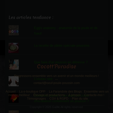
Les articles tendance :
Egg's anatomy : anatomie de la poule et de
l'oeuf
La recette de pâtée spéciale poussins
Que faire d'un poussin en détresse ?
Cocott'Paradise
Progressons ensemble vers un avenir et un monde meilleurs !
L'oiseau rare
---
contact@oeuf-poule-poussin.com
Accueil
La e-boutique OPP
La Farandole des Blogs : Ensemble vers un
monde meilleur
Élevage et productions
À propos
Contacte-moi !
Comment savoir si les œufs en cours
Témoignages
CGV & RGPD
Plan du site
d'incubation contiennent un poussin ?
Copyright © 2026 Gaëlle.All rights reserved.