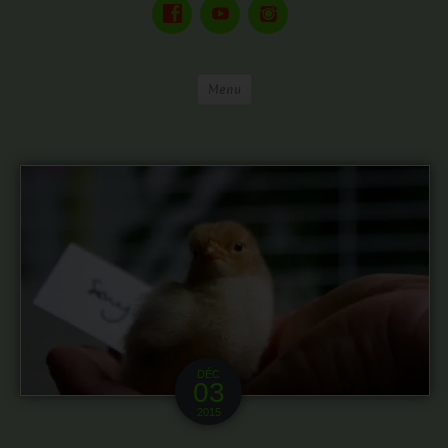
Menu
DÉC
03
2015