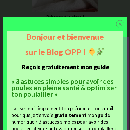
Bahamas à la plage !
Ce Piou (Bahamas)
nous donne encore du souci à l’heure
Bonjour et bienvenue
actuelle
, on ne sait pas encore s’il réussira à s’adapter à son
handicap.
sur le Blog OPP !
L’aventure continue !
Reçois gratuitement mon guide
Cette aventure apporte aux élèves
bien plus encore que ce que
nous avions envisagé
, et ce n’est que le début !
« 3 astuces simples pour avoir des
poules en pleine santé & optimiser
ton poulailler »
@suivre…
Laisse-moi simplement ton prénom et ton email
j'aime
pour que je t’envoie
gratuitement
mon guide
Facebook
numérique « 3 astuces simples pour avoir des
poules en pleine santé & optimiser ton poulailler »,