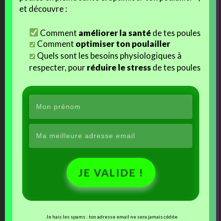
et découvre :
J’aime ça :
Chargement…
Comment
améliorer la santé
de tes poules
Comment
optimiser ton poulailler
Quels sont les besoins physiologiques à
respecter, pour
réduire le stress
de tes poules
Ces articles devraient vous intéresser :
Un poulailler à l’école : en
vidéo !
Dans le cadre du projet
pédagogique "un poulailler
à l'école", que nous
Projet poulailler, c’est
menons conjointement
reparti !
avec la classe des CM2A,
nous mettons
régulièrement en place des
JE VALIDE !
sessions internet via
Skype, afin de créer un lien
visuel avec les enfants, de
les sensibiliser davantage
Rescap’ raconte les
à l'aventure qu'ils ont la
Je hais les spams : ton adresse email ne sera jamais cédée
aventures de Dakota