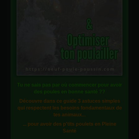
Tu ne sais pas
par où commencer
pour avoir
des
poules en bonne santé
??
Découvre dans ce guide
3 astuces simples
qui respectent les besoins fondamentaux de
tes animaux...
... pour avoir des p'tits poulets en
Pleine
Santé