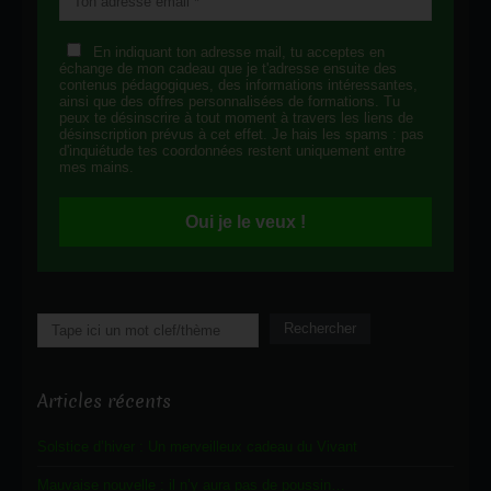
En indiquant ton adresse mail, tu acceptes en
échange de mon cadeau que je t'adresse ensuite des
contenus pédagogiques, des informations intéressantes,
ainsi que des offres personnalisées de formations. Tu
peux te désinscrire à tout moment à travers les liens de
désinscription prévus à cet effet. Je hais les spams : pas
d'inquiétude tes coordonnées restent uniquement entre
mes mains.
Oui je le veux !
Rechercher
Rechercher
Articles récents
Solstice d’hiver : Un merveilleux cadeau du Vivant
Mauvaise nouvelle : il n’y aura pas de poussin…