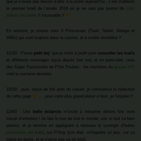
que je n’avais pas besoin d’aller à la poste aujourd’hui ; c’est d’ailleurs
le premier lundi de l’année 2018 où je ne vais pas poster de
colis
d’œufs fécondés
!! Incroyable !!
En rentrant, je nourris mes 4 Princesses (
Tiaré, Tahité, Wanga et
Willis
) qui sont toujours dans la cuisine, et à moitié réveillées !!
11h10 : Pause
petit dej’
que je mets à profit pour
consulter les mails
et différents messages reçus depuis hier soir, et en particulier, ceux
des Super Passionnés de P’tits Poulets : les membres du
groupe VIP
créé la semaine dernière.
11h30 : puis, tasse de thé près du clavier, je commence la rédaction
de cette page
….
pour votre plus grand plaisir à tous, je l’espère !!
11h50 : Une
belle éclaircie
m’invite à retourner dehors finir mon
travail d’entretien ! Je fais le tour de tout le monde, voir si tout va bien
partout, et je termine en appliquant à nouveau la synergie d’huiles
préconisée par
Loïc
,
sur
P’Ang
(son état m’inquiète un peu, car ça
traine en durée, et je n’aime pas ça du tout).