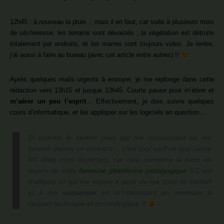
12h45 : à nouveau la pluie… mais il en faut, car suite à plusieurs mois
de sécheresse, les terrains sont dévastés ; la végétation est détruite
totalement par endroits, et les marres sont toujours vides. Je rentre,
j’ai aussi à faire au bureau (avec cet article entre autres) !!
Après quelques mails urgents à envoyer, je me replonge dans cette
rédaction vers 13h15 et jusque 13h45. Courte pause pour m’étirer et
m’aérer un peu l’esprit
… Effectivement, je dois suivre quelques
cours d’informatique, et les appliquer sur les logiciels en question….
Et comme le savent ceux qui me connaissent ou me
suivent depuis un moment… c’est tout sauf ce que j’aime
!!!!! Mais c’est important, car cela concerne la mise en
œuvre de cette
fameuse plateforme pédagogique
!! C’est
d’ailleurs ce qui me motive à sortir de ma zone de confort
et à me
surpasser
en m’intéressant un minimum à
l’aspect technique et technologique !!