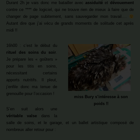
Durant 2h je vais donc me batailler avec
assiduité
et
dévouement
contre ce **** de logiciel, qui ne trouve rien de mieux à faire que de
changer de page subitement, sans sauvegarder mon travail….
Autant dire que j’ai vécu de grands moments de solitude cet après
midi !!
16h00 : c’est le début du
rituel des soins du soir
.
Je prépare les « goûters »
pour les titis en soins,
nécessitant certains
apports nutritifs. Il pleut,
j’enfile donc ma tenue de
grenouille pour l’occasion !
miss Bury s’intéresse à son
poids !!
S’en suit alors une
véritable valse
dans la
salle de soins, et le garage, et un ballet artistique composé de
nombreux aller retour pour :