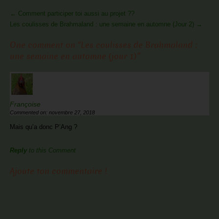
More
←
Comment participer toi aussi au projet ??
Articles
Les coulisses de Brahmaland : une semaine en automne (Jour 2)
→
One comment on “
Les coulisses de Brahmaland :
une semaine en automne (jour 1)
”
Françoise
Commented on: novembre 27, 2018
Mais qu’a donc P’Ang ?
Reply
to this Comment
Ajoute ton commentaire !