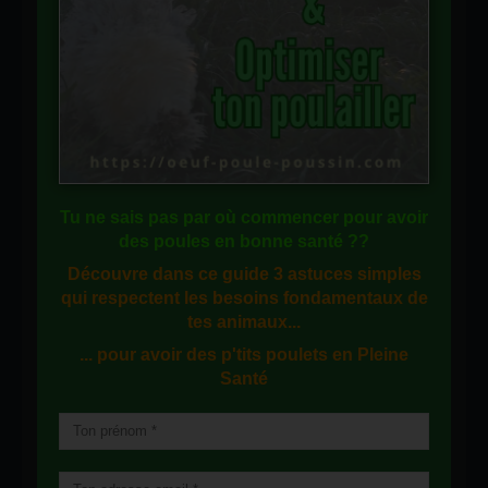
Tu ne sais pas
par où commencer
pour avoir
des
poules en bonne santé
??
Découvre dans ce guide
3 astuces simples
qui respectent les besoins fondamentaux de
tes animaux...
... pour avoir des p'tits poulets en
Pleine
Santé