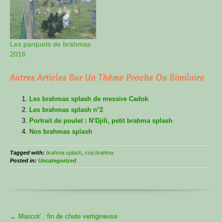
Les parquets de brahmas
2016
Autres Articles Sur Un Thème Proche Ou Similaire
Les brahmas splash de messire Cadok
Les brahmas splash n°2
Portrait de poulet : N’Djili, petit brahma splash
Nos brahmas splash
Tagged with:
brahma splash
,
coq brahma
Posted in:
Uncategorized
More
←
Mascot’ : fin de chute vertigineuse