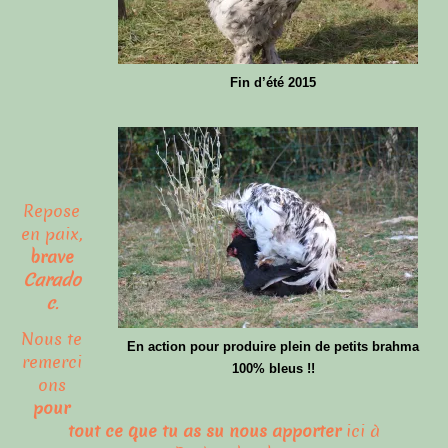
Fin d’été 2015
Repose
en paix,
brave
Carado
c
.
Nous te
En action pour produire plein de petits brahma
remerci
100% bleus !!
ons
pour
tout ce que tu as su nous apporter
ici à