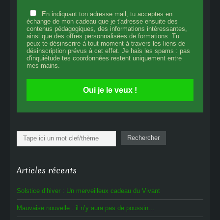
En indiquant ton adresse mail, tu acceptes en
échange de mon cadeau que je t'adresse ensuite des
contenus pédagogiques, des informations intéressantes,
ainsi que des offres personnalisées de formations. Tu
peux te désinscrire à tout moment à travers les liens de
désinscription prévus à cet effet. Je hais les spams : pas
d'inquiétude tes coordonnées restent uniquement entre
mes mains.
Oui je le veux !
Rechercher
Rechercher
Articles récents
Solstice d’hiver : Un merveilleux cadeau du Vivant
Mauvaise nouvelle : il n’y aura pas de poussin…