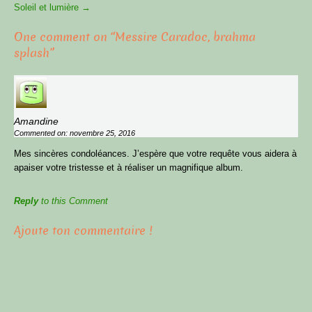
Articles
Soleil et lumière
→
One comment on “
Messire Caradoc, brahma
splash
”
Amandine
Commented on: novembre 25, 2016
Mes sincères condoléances. J’espère que votre requête vous aidera à
apaiser votre tristesse et à réaliser un magnifique album.
Reply
to this Comment
Ajoute ton commentaire !