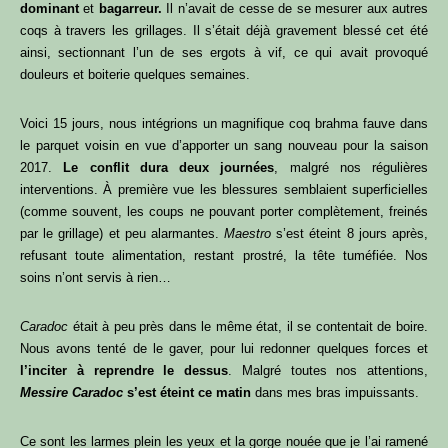
dominant
et
bagarreur.
Il n’avait de cesse de se mesurer aux autres
coqs à travers les grillages. Il s’était déjà gravement blessé cet été
ainsi, sectionnant l’un de ses ergots à vif, ce qui avait provoqué
douleurs et boiterie quelques semaines.
Voici 15 jours, nous intégrions un magnifique coq brahma fauve dans
le parquet voisin en vue d’apporter un sang nouveau pour la saison
2017.
Le conflit dura deux journées
, malgré nos régulières
interventions. À première vue les blessures semblaient superficielles
(comme souvent, les coups ne pouvant porter complètement, freinés
par le grillage) et peu alarmantes.
Maestro
s’est éteint 8 jours après,
refusant toute alimentation, restant prostré, la tête tuméfiée. Nos
soins n’ont servis à rien…
Caradoc
était à peu près dans le même état, il se contentait de boire.
Nous avons tenté de le gaver, pour lui redonner quelques forces et
l’inciter à reprendre le dessus
. Malgré toutes nos attentions,
Messire Caradoc
s’est éteint ce matin
dans mes bras impuissants.
Ce sont les larmes plein les yeux et la gorge nouée que je l’ai ramené