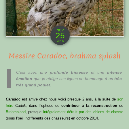
NOV
25
2016
Messire Caradoc, brahma splash
C’est avec une
profonde tristesse
et une
intense
émotion
que je rédige ces lignes en hommage à un
très
très grand poulet
.
Caradoc
est arrivé chez nous voici presque 2 ans, à la suite de
son
frère
Cadok,
dans l’optique de
contribuer à la reconstruction
de
Brahmaland
, presque
intégralement détruit par des chiens de chasse
(sous l’oeil indifférents des chasseurs) en octobre 2014.