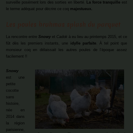
surveille posément lors des sorties en liberté.
La force tranquille
est
le terme adéquat pour décrire ce coq
majestueux.
Les poules brahmas splash du parquet
La rencontre entre
Snowy
et
Cadok
à eu lieu au printemps 2015, et ce
fût dès les premiers instants, une
idylle parfaite
. À tel point que
monsieur coq en délaissait les autres poules de l’époque assez
facilement !!
Snowy
est une
petite
cocotte
sans
histoire,
née en
2014 dans
la région
parisienne,