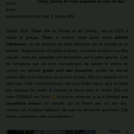
Crazy, Snowy et Tisno papotent au coin du feu !
issue
d’une
lignée provenant de chez J. Berger (45).
Depuis 2016,
Tisno
(fille de
Snoiwy
et de
Caradoc,
née en 2015) a
rejoint le groupe.
Tisno
à souffert étant jeune d’une
arthrite
infectieuse
, ce qui explique sa patte déformée par la maladie et sa
boiterie. Diagnostiquée et traitée à temps, ma chère poulette à pu être
sauvée, mais des séquelles ont demeurées sur la patte gauche. Cela
ne l’empêche pas de vivre normalement, de pondre et même de
couver, en prenant
grand soin des poussins
, qu’elle ne laissait
jamais aller sous elle pour ne pas les écraser. Elle les rangeait sur le
côté sous l’aile ! Instinctivement, elle a su d’elle même, qu’il ne fallait
pas autoriser les petits à chercher le duvet sous le ventre. Elle est
juste GÉNIALE ma
Tisno
et pour la remercier, je lui ai fabriqué
une
couverture unique
sur mesure, qui ne tourne pas sur son dos,
comme nos modèles habituels (de part sa démarche anormale). Elle
mérite amplement cette considération !
Crazy
a