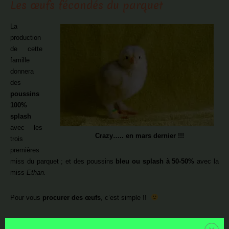
Les œufs fécondés du parquet
La
production
de cette
famille
donnera
des
poussins
100%
splash
avec les
Crazy….. en mars dernier !!!
trois
premières
miss du parquet ; et des poussins
bleu ou splash à 50-50%
avec la
miss
Ethan.
Pour vous
procurer des œufs
, c’est simple !!
=> Nous contacter par mail ou
formulaire du site
, afin de planifier