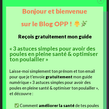
ensemble une
réservation.
Bonjour et bienvenue
=>
Acheter en direct
les œufs disponibles du moment, mis en ligne
sur notre boutique :
La boutique de Brahmaland
.
sur le Blog OPP !
Petite présentation vidéo du parquet :
Reçois gratuitement mon guide
« 3 astuces simples pour avoir des
poules en pleine santé & optimiser
ton poulailler »
Laisse-moi simplement ton prénom et ton email
pour que je t’envoie
gratuitement
mon guide
numérique « 3 astuces simples pour avoir des
poules en pleine santé & optimiser ton poulailler »,
et découvre :
Comment
améliorer la santé
de tes poules