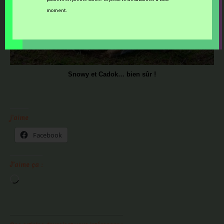
moment.
Snowy et Cadok… bien sûr !
j'aime
Facebook
J’aime ça :
Chargement…