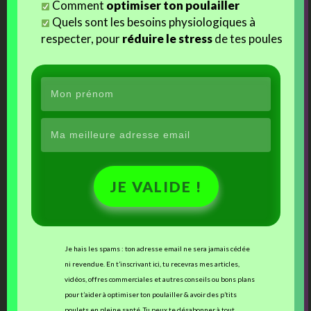
Comment
optimiser ton poulailler
Quels sont les besoins physiologiques à
respecter, pour
réduire le stress
de tes poules
ooooo
si vous avez
aimez
lire ces lignes…
JE VALIDE !
Partagez-les
!!!
Je hais les spams : ton adresse email ne sera jamais cédée
ni revendue. En t’inscrivant ici, tu recevras mes articles,
vidéos, offres commerciales et autres conseils ou bons plans
pour t’aider à optimiser ton poulailler & avoir des p’tits
poulets en pleine santé. Tu peux te désabonner à tout