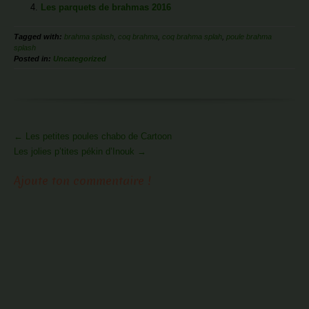
Les parquets de brahmas 2016
Tagged with:
brahma splash
,
coq brahma
,
coq brahma splah
,
poule brahma
splash
Posted in:
Uncategorized
More
←
Les petites poules chabo de Cartoon
Articles
Les jolies p’tites pékin d’Inouk
→
Ajoute ton commentaire !