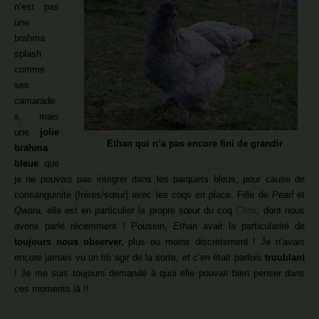
n’est pas
une
brahma
splash
comme
ses
camarade
s, mais
une
jolie
Ethan qui n’a pas encore fini de grandir
brahma
bleue
que
je ne pouvais pas intégrer dans les parquets bleus, pour cause de
consanguinité (frères/sœur) avec les coqs en place. Fille de
Pearl
et
Qwara,
elle est en particulier la propre sœur du coq
Citrix
,
dont nous
avons parlé récemment ! Poussin,
Ethan
avait la particularité de
toujours nous observer,
plus ou moins discrètement ! Je n’avais
encore jamais vu un titi agir de la sorte, et c’en était parfois
troublant
! Je me suis toujours demandé à quoi elle pouvait bien penser dans
ces moments là !!