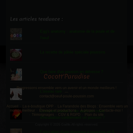
Les articles tendance :
Egg's anatomy : anatomie de la poule et de
l'oeuf
La recette de pâtée spéciale poussins
Que faire d'un poussin en détresse ?
Cocott'Paradise
Progressons ensemble vers un avenir et un monde meilleurs !
L'oiseau rare
---
contact@oeuf-poule-poussin.com
Accueil
La e-boutique OPP
La Farandole des Blogs : Ensemble vers un
monde meilleur
Élevage et productions
À propos
Contacte-moi !
Comment savoir si les œufs en cours
Témoignages
CGV & RGPD
Plan du site
d'incubation contiennent un poussin ?
Copyright © 2026 Gaëlle.All rights reserved.
Fabrication d'une éleveuse à poussins en 5