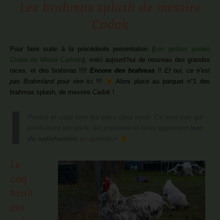
Les brahmas splash de messire
Cadok
Pour faire suite à la précédente présentation (
Les petites poules
Chabo de Mister
Cartoon
),
voici aujourd’hui de nouveau des grandes
races, et des brahmas !!!!
Encore des brahmas
!!
Et oui, ce n’est
pas Brahmland pour rien ici
!!!
Alors place au parquet n°1 des
brahmas splash, de messire
Cadok
!
Poules et coqs sont les stars chez nous. Ce sont eux qui
produisent les œufs, les poussins et nous apportent t
ant
de satisfaction
au quotidien
Le
coq
brah
ma