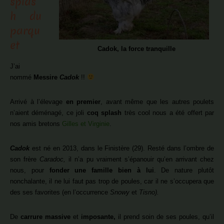
splas
h du
parqu
et
Cadok, la force tranquille
J’ai
nommé
Messire
Cadok
!!
Arrivé à l’élevage
en premier
, avant même que les autres poulets
n’aient déménagé, ce joli
coq splash
très cool nous a été offert par
nos amis bretons
Gilles et Virginie
.
Cadok
est né en 2013, dans le Finistère (29). Resté dans l’ombre de
son frère
Caradoc,
il n’a pu vraiment s’épanouir qu’en arrivant chez
nous, pour
fonder une famille bien à lui
. De nature plutôt
nonchalante, il ne lui faut pas trop de poules, car il ne s’occupera que
des ses favorites (en l’occurrence
Snowy
et
Tisno).
De
carrure massive
et
imposante,
il prend soin de ses poules, qu’il