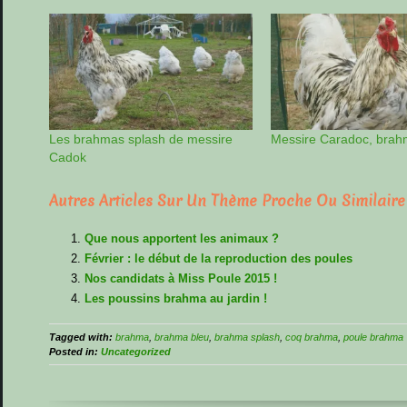
Les brahmas splash de messire
Messire Caradoc, brah
Cadok
Autres Articles Sur Un Thème Proche Ou Similaire
Que nous apportent les animaux ?
Février : le début de la reproduction des poules
Nos candidats à Miss Poule 2015 !
Les poussins brahma au jardin !
Tagged with:
brahma
,
brahma bleu
,
brahma splash
,
coq brahma
,
poule brahma
Posted in:
Uncategorized