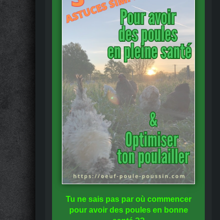
Tu ne sais pas
par où commencer
pour avoir des
poules en bonne