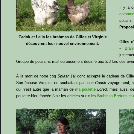
Il y a 
comment
splash,
Proposi
Cadok et Leila les brahmas de Gilles et Virginie
Gilles n
découvrent leur nouvel environnement.
«
Brah
justem
Groupe de poussins malheureusement décimé aux 2/3 lors des évèn
À la mort de notre coq
Splash
j’ai donc accepté le cadeau de Gilles
Son épouse Virginie, ne souhaitant pas que
Cadok
voyage seul, n
qui n’est autre que la maman de
ma poulette
Lored
, mais aussi d
poulette bleu foncée (voir les articles sur «
les Brahmas Bretons et 