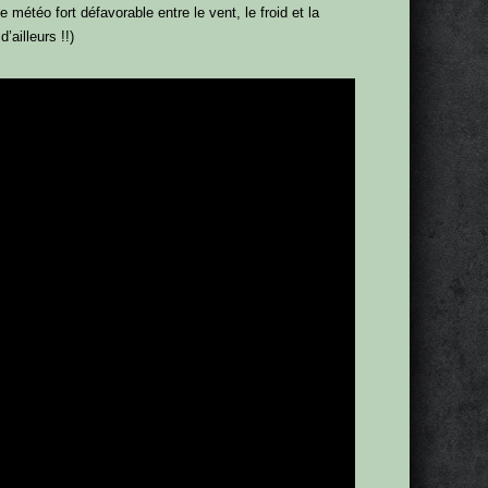
téo fort défavorable entre le vent, le froid et la
’ailleurs !!)