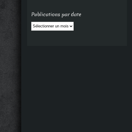
Publications par date
Publications
par
date