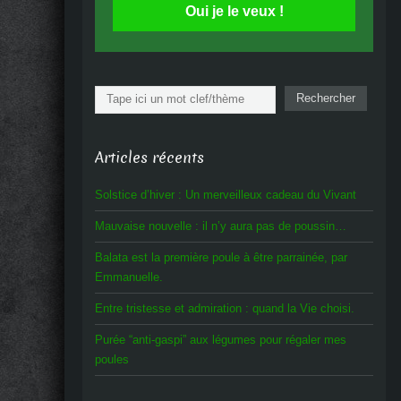
Oui je le veux !
Rechercher
Rechercher
Articles récents
Solstice d’hiver : Un merveilleux cadeau du Vivant
Mauvaise nouvelle : il n’y aura pas de poussin…
Balata est la première poule à être parrainée, par
Emmanuelle.
Entre tristesse et admiration : quand la Vie choisi.
Purée “anti-gaspi” aux légumes pour régaler mes
poules