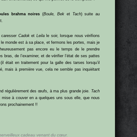
oules brahma noires
(
Boule, Bek
et
Tach
) suite au
t.
 caresser
Cadok
et
Leila
le soir, lorsque nous vérifions
 le monde est à sa place, et fermons les portes, mais je
lheureusement pas encore eu le temps de le prendre
 bras, de l’examiner, et de vérifier l’état de ses pattes
(il était en traitement pour la galle des tarses lorsqu’il
vé, mais à première vue, cela ne semble pas inquiétant
nd régulièrement des œufs, à ma plus grande joie.
Tach
st mise à couver en a quelques uns sous elle, que nous
rons prochainement !!
erveilleux cadeau venant du cœur.