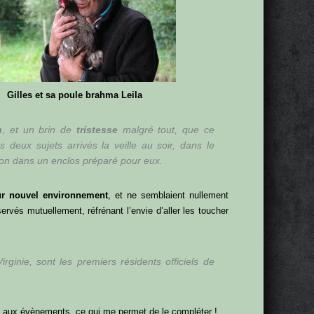
Gilles et sa poule brahma Leila
n
, et un brin de
tristesse
malgré tout, que ce
deux sujets arrivés la veille au soir, dans le
ion dans un enclos préparé pour eux.
ur nouvel environnement
, et ne semblaient nullement
és mutuellement, réfrénant l’envie d’aller les toucher
rginie, sont les premiers résidents officiels de
ort aux évènements, ce qui me permet de le compléter !