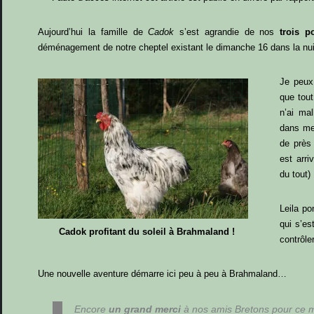
Aujourd’hui la famille de
Cadok
s’est agrandie de nos
trois p
déménagement de notre cheptel existant le dimanche 16 dans la nui
Je peux
que tout
n’ai ma
dans mes
de près 
est arri
du tout)
Leila po
qui s’e
Cadok profitant du soleil à Brahmaland !
contrôle
Une nouvelle aventure démarre ici peu à peu à Brahmaland…
Encore
un grand merci
à nos amis Bretons pour ce m