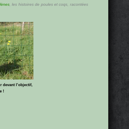
dènes
, les histoires de poules et coqs, racontées
 devant l’objectif,
e !