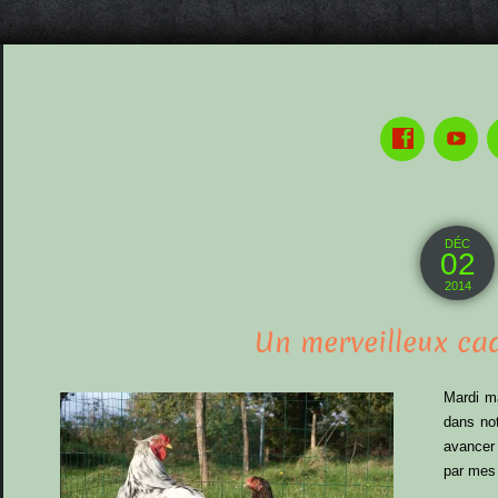
DÉC
02
2014
Un merveilleux ca
Mardi m
dans no
avancer 
par mes 