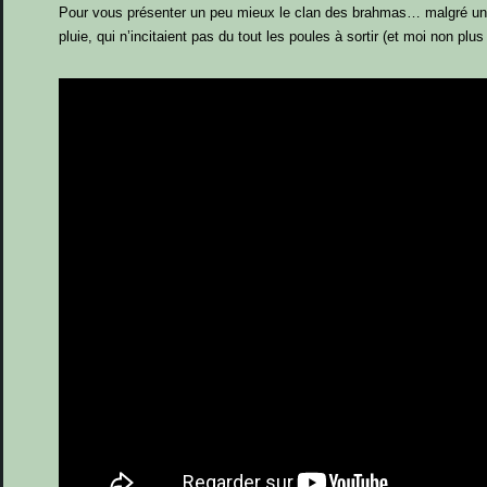
Pour vous présenter un peu mieux le clan des brahmas… malgré une mé
pluie, qui n’incitaient pas du tout les poules à sortir (et moi non plus d