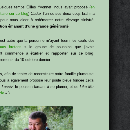
quelques temps Gilles Yvonnet, nous avait proposé (
en
aire sur ce blog
)
Cadok
l’un de ses deux coqs brahma
 pour nous aider à redémarrer notre élevage sinistré.
tion émanant d’une grande générosité
.
’est autre que la personne m’ayant fourni les œufs des
mas bretons
» le groupe de poussins que j’avais
ent commencé à
étudier
et
rapporter sur ce blog
.
ements du 10 octobre dernier.
, afin de tenter de reconstruire notre famille plumeuse.
ous a également proposé leur poule bleue foncée
Leila
,
e
Lessiv
’ le poussin tardant à se plumer, et de
Like Me
,
cie
« )