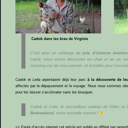
Cadok dans les bras de Virginie
C’est avec un mélange de
joie
,
d’intense émotio
mardi, nous avons découvert en chair et en os, nos 
camping-car de mes parents, et installés pour l’occas
Cadok
et
Leila
arpentaient déjà leur parc
à la découverte de le
affectés par le dépaysement et le voyage. Nous nous sommes observ
pour les laisser s’acclimater sans les brusquer.
Cadok et Leila, le merveilleux cadeau de Gilles et Vi
Brahmaland
, notre nouvelle maison !
=> Faute d’accès internet cet article est publié en différé par rapp