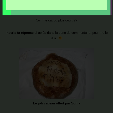
Mais toi,
qu’en penses-tu
?
Comme ça, ou plus court ??
Inscris ta réponse
ci-après dans la zone de commentaire, pour me le
dire.
Le joli cadeau offert par Sonia