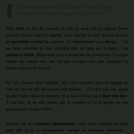
À partir de maintenant je suis donc
P’Ang,
la Super
Poulette !! Fini
P’Ang
le poussin, j’ai grandi !!
Pour fêter ce jour là, maman et moi on avait fait un gâteau (enfin
surtout maman, moi j’ai regardé, sans toucher à rien), que j’ai ensuite
du
surveiller
pendant la cuisson. Là, franchement ça a dérapé… J’ai
eu beau surveiller le four, installée bien en face sur la table….
ça
sentait le brûlé
. Même que ça m’a empêché de m’endormir ! Lorsque
Gaëlle est venue voir, elle n’a pas compris non plus pourquoi ça
cuisait trop sur le dessus…..
En fait, maman était fatiguée, elle s’est trompée dans le réglage du
four, et c’est le grill qui cuisait mon gâteau…. Ce n’est pas très grave
(à part l’odeur dans la maison), on a tous trouvé que
c’était très bon
.
À vrai dire, je ne sais même pas si certains on eu le temps de voir
que ça avait un peu brûlé !!
Maman qui est
toujours attentionnée
, nous avait préparé un beau
petit plat qu’on a sauvagement ravagé en quelques secondes….