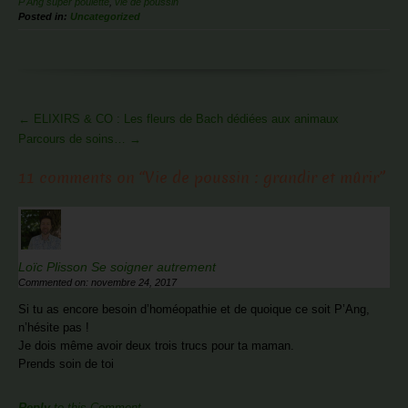
P'Ang super poulette
,
vie de poussin
Posted in:
Uncategorized
More
←
ELIXIRS & CO : Les fleurs de Bach dédiées aux animaux
Articles
Parcours de soins…
→
11 comments on “
Vie de poussin : grandir et mûrir
”
Loïc Plisson Se soigner autrement
Commented on: novembre 24, 2017
Si tu as encore besoin d’homéopathie et de quoique ce soit P’Ang,
n’hésite pas !
Je dois même avoir deux trois trucs pour ta maman.
Prends soin de toi
Reply
to this Comment