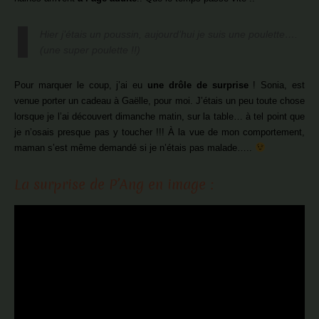
Hier j’étais un poussin, aujourd’hui je suis une poulette….
(une super poulette !!)
Pour marquer le coup, j’ai eu
une drôle de surprise
! Sonia, est
venue porter un cadeau à Gaëlle, pour moi. J’étais un peu toute chose
lorsque je l’ai découvert dimanche matin, sur la table… à tel point que
je n’osais presque pas y toucher !!! À la vue de mon comportement,
maman s’est même demandé si je n’étais pas malade…..
La surprise de P’Ang en image :