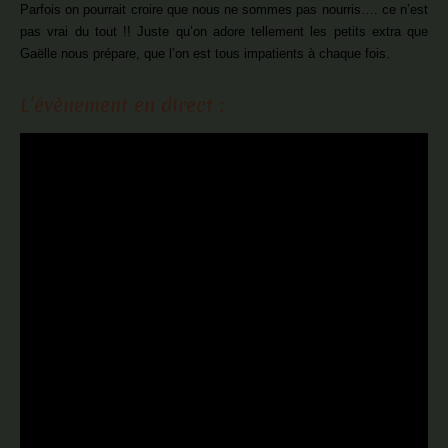
Parfois on pourrait croire que nous ne sommes pas nourris…. ce n’est
pas vrai du tout !! Juste qu’on adore tellement les petits extra que
Gaëlle nous prépare, que l’on est tous impatients à chaque fois.
L’évènement en direct :