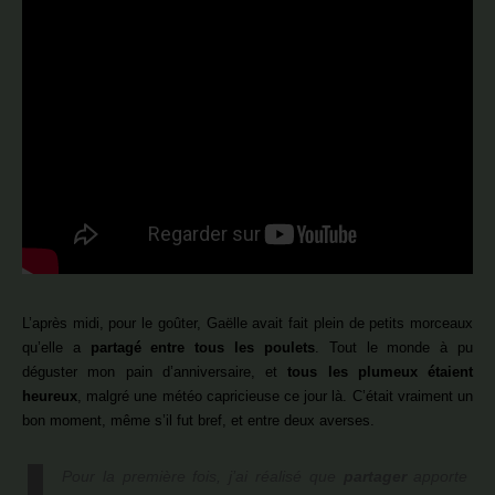
L’après midi, pour le goûter, Gaëlle avait fait plein de petits morceaux
qu’elle a
partagé entre tous les poulets
. Tout le monde à pu
déguster mon pain d’anniversaire, et
tous les plumeux étaient
heureux
, malgré une météo capricieuse ce jour là. C’était vraiment un
bon moment, même s’il fut bref, et entre deux averses.
Pour la première fois, j’ai réalisé que
partager
apporte