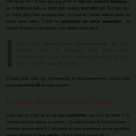
sait où on est ! Il faut dire que je lui ai déjà fait quelques
frayeurs…
en m’éclipsant dans le jardin des poules, pour aller voir
Syz’ran, Sol’
et
Salsk
dans leur nouveau parc. Ce jour là, j’avais même envie de
rester avec elles. C’était le
lendemain de notre séparation
. Je
voulais m’assurer que toutes trois allaient bien aussi.
Grâce aux
petites billes d’homéopathie
, les trois
brahmas sont très
sereines
dans leur nouvel
environnement, avec leurs nouveaux copains. Je suis
donc rassurée,
elles vont bien
!
Et puis avec tous ces évènements et bouleversements, on est déjà
arrivé
encore le 12
du mois suivant…
Le 6ème moisiversaire de P’Ang !
Cette fois-ci, c’est un 12
un peu particulier
, car c’est le 6ème !! Et
comme j’ai bien appris à compter, j’ai compris que 6 moisiversaires =
un demi anniversaire !! C’est aussi un peu le moment où les poulettes
naines arrivent
à l’âge adulte
.. Que le temps passe vite !!