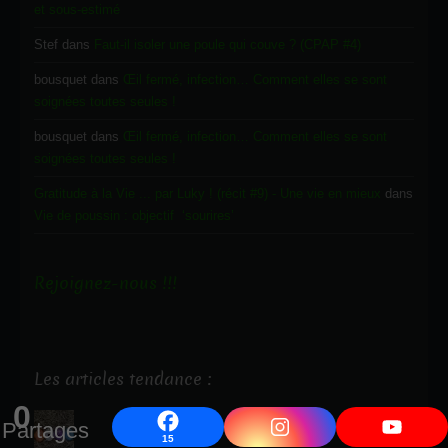
et sous-estimé
Stef
dans
Faut-il isoler une poule qui couve ? (CPAP #4)
bousquet
dans
Œil fermé, infection… Comment elles se sont
soignées toutes seules !
bousquet
dans
Œil fermé, infection… Comment elles se sont
soignées toutes seules !
Gratitude à la Vie ... par Luky ! (récit #9) - Une vie en mieux
dans
Vie de poussin : objectif ‘sourires’
Rejoignez-nous !!!
Les articles tendance :
0
Egg's anatomy : anatomie de la poule et de
Partages
15
l'oeuf