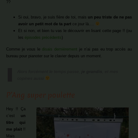
??
Si oui, bravo, je suis fière de toi, mais
un peu triste de ne pas
avoir un petit mot de ta part
ce jour là….
Et si non, et bien tu vas le découvrir en lisant cette page !! (ou
les
épisodes précédents
)
Comme je vous le
disais dernièrement
je n’ai pas eu trop accès au
bureau pour pianoter sur le clavier depuis un moment.
Alors forcément le temps passe,
je grandis
, et mes
copines aussi
P’Ang super poulette
Hey !! Ça
c’est
un
titre qui
me plait
!!
Mais