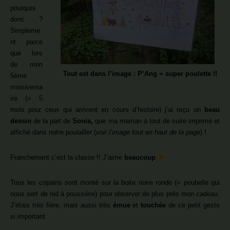
pourquoi
donc ?
Simpleme
nt parce
que lors
de mon
Tout est dans l’image : P’Ang = super poulette !!
5ème
moisiversa
ire (= 5
mois pour ceux qui arrivent en cours d’histoire) j’ai reçu un
beau
dessin
de la part de
Sonia,
que ma maman à tout de suite imprimé et
affiché dans notre poulailler (
voir l’image tout en haut de la page
) !
Franchement c’est la classe !! J’aime
beaucoup
Tous les copains sont monté sur la boite noire ronde (= poubelle qui
nous sert de nid à poussière) pour observer de plus près mon cadeau.
J’étais très fière, mais aussi très
émue
et
touchée
de ce petit geste
si important.