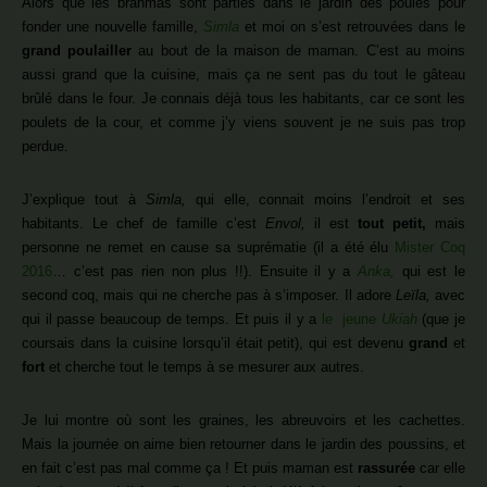
Alors que les brahmas sont parties dans le jardin des poules pour
fonder une nouvelle famille,
Simla
et moi on s’est retrouvées dans le
grand poulailler
au bout de la maison de maman. C’est au moins
aussi grand que la cuisine, mais ça ne sent pas du tout le gâteau
brûlé dans le four. Je connais déjà tous les habitants, car ce sont les
poulets de la cour, et comme j’y viens souvent je ne suis pas trop
perdue.
J’explique tout à
Simla,
qui elle, connait moins l’endroit et ses
habitants. Le chef de famille c’est
Envol,
il est
tout petit,
mais
personne ne remet en cause sa suprématie (il a été élu
Mister Coq
2016
… c’est pas rien non plus !!). Ensuite il y a
Anka,
qui est le
second coq, mais qui ne cherche pas à s’imposer. Il adore
Leïla,
avec
qui il passe beaucoup de temps. Et puis il y a
le jeune
Ukiah
(que je
coursais dans la cuisine lorsqu’il était petit), qui est devenu
grand
et
fort
et cherche tout le temps à se mesurer aux autres.
Je lui montre où sont les graines, les abreuvoirs et les cachettes.
Mais la journée on aime bien retourner dans le jardin des poussins, et
en fait c’est pas mal comme ça ! Et puis maman est
rassurée
car elle